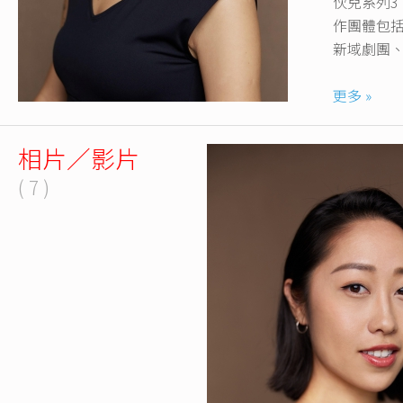
伙兒系列
作團體包括
新域劇團
Instagram 
更多 »
相片／影片
( 7 )