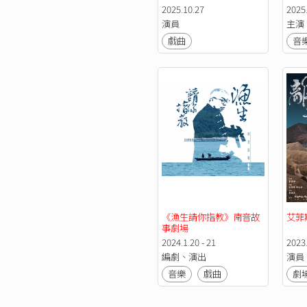
合家歡
2025.10.27
2025.
演員
主演
戲曲
音
《漁生請你指教》南音故
艾菲
事劇場
2024.1.20 - 21
2023.
編劇、演出
演員
音樂
戲曲
劇