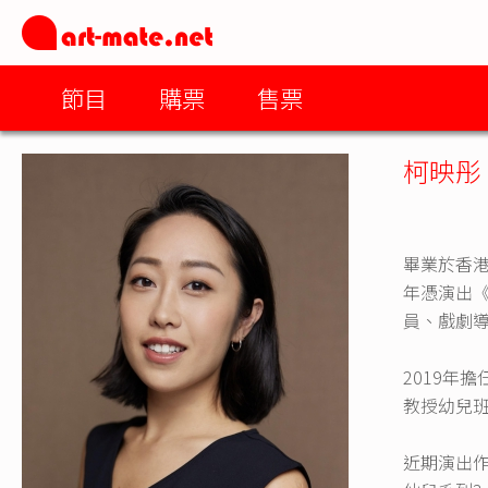
節目
購票
售票
柯映彤
畢業於香港
年憑演出《
員、戲劇
2019年
教授幼兒
近期演出作