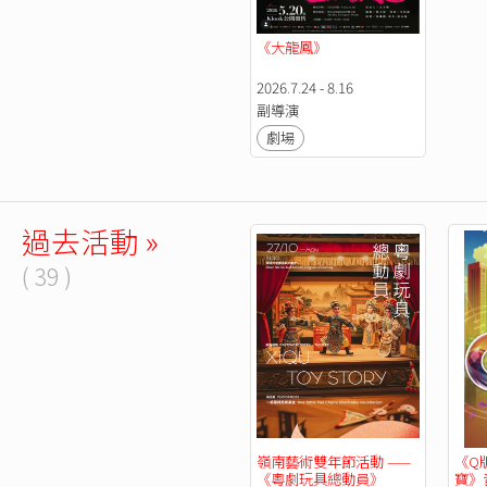
《大龍鳳》
2026.7.24 - 8.16
副導演
劇場
過去活動 »
( 39 )
嶺南藝術雙年節活動 ——
《Q
《粵劇玩具總動員》
寶》