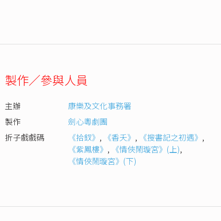
製作／參與人員
主辦
康樂及文化事務署
製作
劍心粵劇團
折子戲戲碼
《拾釵》
,
《香夭》
,
《搜書記之初遇》
,
《紫鳳樓》
,
《情俠鬧璇宮》(上)
,
《情俠鬧璇宮》(下)