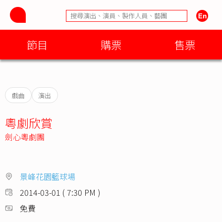
節目
購票
售票
戲曲
演出
粵劇欣賞
劍心粵劇團
景峰花園籃球場
2014-03-01 ( 7:30 PM )
免費