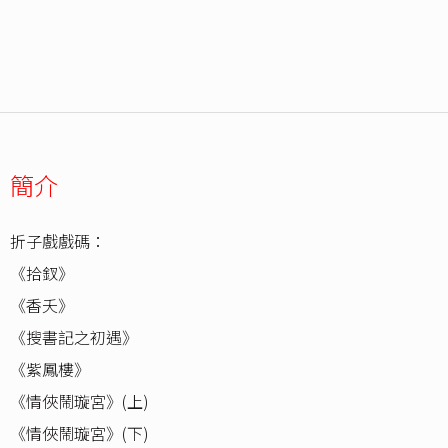
簡介
折子戲戲碼：
《拾釵》
《香夭》
《搜書記之初遇》
《紫鳳樓》
《情俠鬧璇宮》(上)
《情俠鬧璇宮》(下)