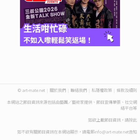
© art-mate.net
|
關於我們
|
聯絡我們
|
私隱權政策
|
條款及細則
本網站之節目資訊來源包括由藝團／藝術家提供、節目宣傳單張、社交網
絡平台等
如欲上載節目資訊，請
按此
如不欲有關節目資訊在本網站顯示，請電郵
info@art-mate.net
告知