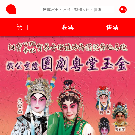
節目
購票
售票