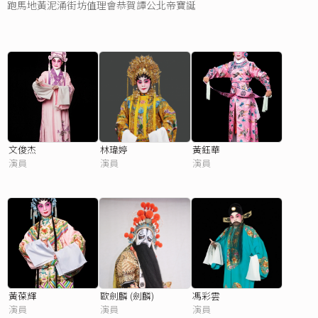
跑馬地黃泥涌街坊值理會恭賀譚公北帝寶誕
文俊杰
林瑋婷
黃鈺華
演員
演員
演員
黃葆輝
歐劍麟 (劍麟)
馮彩雲
演員
演員
演員