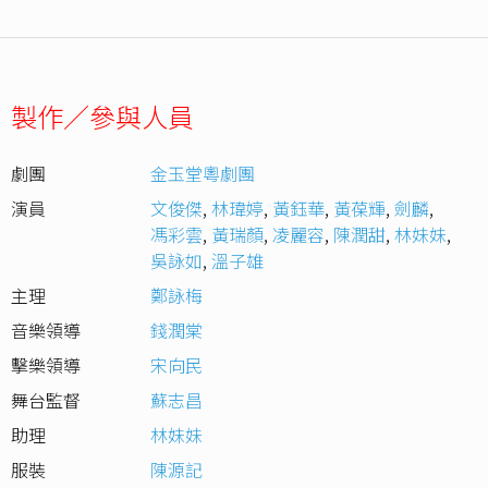
製作／參與人員
劇團
金玉堂粵劇團
演員
文俊傑
,
林瑋婷
,
黃鈺華
,
黃葆輝
,
劍麟
,
馮彩雲
,
黃瑞顏
,
凌麗容
,
陳潤甜
,
林妹妹
,
吳詠如
,
溫子雄
主理
鄭詠梅
音樂領導
錢潤棠
擊樂領導
宋向民
舞台監督
蘇志昌
助理
林妹妹
服裝
陳源記