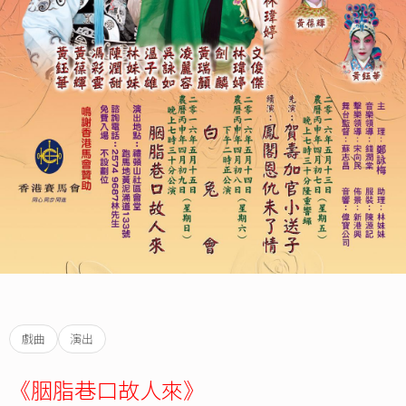
戲曲
演出
《胭脂巷口故人來》