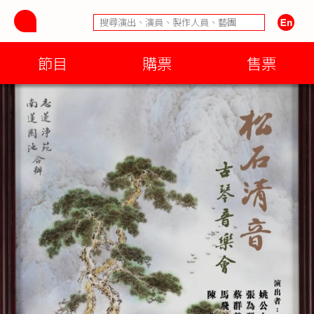
節目
購票
售票