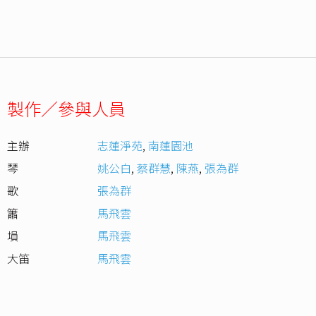
製作／參與人員
主辦
志蓮淨苑
,
南蓮園池
琴
姚公白
,
蔡群慧
,
陳燕
,
張為群
歌
張為群
簫
馬飛雲
塤
馬飛雲
大笛
馬飛雲