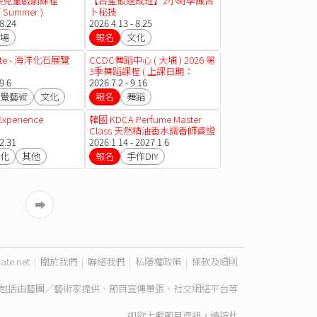
中英兒童戲劇課程
【占星骰速成班】2小時學識占
( Summer )
卜秘技
 8.24
2026.4.13 - 8.25
場
報名
文化
 Bite - 海洋化石展覽
CCDC舞蹈中心 ( 大埔 ) 2026 第
3季舞蹈課程 ( 上課日期：
9.6
02.07-16.09.2026 )
2026.7.2 - 9.16
覺藝術
文化
報名
舞蹈
Experience
韓國 KDCA Perfume Master
Class 天然精油香水調香師資證
12.31
書課程
2026.1.14 - 2027.1.6
化
其他
報名
手作DIY
➡︎
ate.net
|
關於我們
|
聯絡我們
|
私隱權政策
|
條款及細則
包括由藝團／藝術家提供、節目宣傳單張、社交網絡平台等
如欲上載節目資訊，請
按此