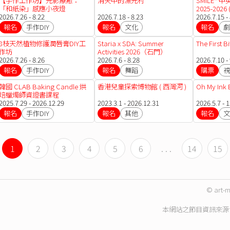
【手作工作坊】光影療癒：
消失中的漁光村
SMILE™
「和紙染」感應小夜燈
2025-2026 
2026.7.26 - 8.22
2026.7.18 - 8.23
2026.7.15 -
報名
手作DIY
報名
文化
報名
劇
8枝天然植物修護潤唇膏DIY工
Staria x SDA: Summer
The First
作坊
Activities 2026（石門）
2026.7.26 - 8.26
2026.7.6 - 8.28
2026.7.10 - 
報名
手作DIY
報名
舞蹈
購票
視
韓國 CLAB Baking Candle 烘
香港兒童探索博物館 ( 西灣河 )
Oh My Ink 
焙蠟燭師資證書課程
2025.7.29 - 2026.12.29
2023.3.1 - 2026.12.31
2026.5.7 - 
報名
手作DIY
報名
其他
報名
文
1
2
3
4
5
6
. . .
14
15
© art-m
本網站之節目資訊來源