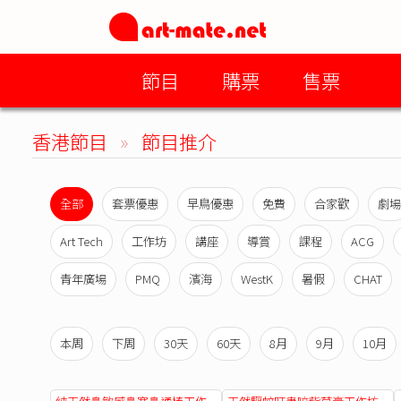
節目
購票
售票
香港節目
»
節目推介
全部
套票優惠
早鳥優惠
免費
合家歡
劇場
Art Tech
工作坊
講座
導賞
課程
ACG
青年廣場
PMQ
濱海
WestK
暑假
CHAT
本周
下周
30天
60天
8月
9月
10月