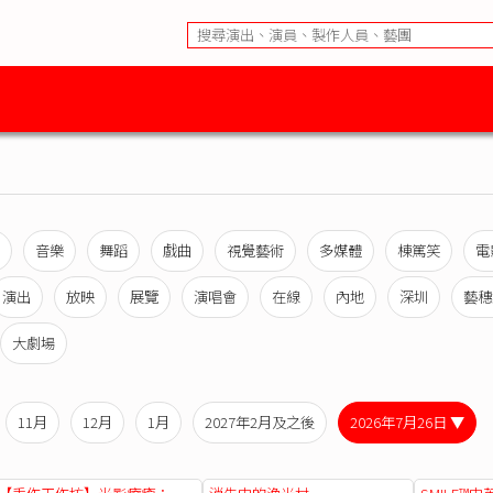
音樂
舞蹈
戲曲
視覺藝術
多媒體
棟篤笑
電
演出
放映
展覽
演唱會
在線
內地
深圳
藝穗
大劇場
11月
12月
1月
2027年2月及之後
2026年7月26日 ▼