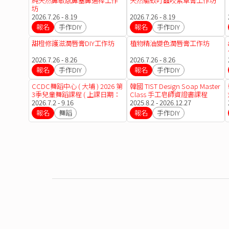
純天然鼻敏感鼻塞鼻通棒工作
天然驅蚊叮蟲咬紫草膏工作坊
坊
2026.7.26 - 8.19
2026.7.26 - 8.19
報名
手作DIY
報名
手作DIY
甜橙修護滋潤唇膏DIY工作坊
植物精油變色潤唇膏工作坊
2026.7.26 - 8.26
2026.7.26 - 8.26
報名
手作DIY
報名
手作DIY
CCDC舞蹈中心 ( 大埔 ) 2026 第
韓國 TIST Design Soap Master
3季兒童舞蹈課程 ( 上課日期：
Class 手工皂師資證書課程
02.07-16.09.2026 )
2026.7.2 - 9.16
2025.8.2 - 2026.12.27
報名
舞蹈
報名
手作DIY