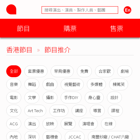
節目
購票
售票
香港節目
»
節目推介
全部
套票優惠
早鳥優惠
免費
合家歡
劇場
音樂
舞蹈
戲曲
視覺藝術
多媒體
棟篤笑
電影
文學
攝影
手作DIY
身心靈
設計
文化
Art Tech
工作坊
講座
導賞
課程
ACG
演出
放映
展覽
演唱會
在線
內地
深圳
藝穗會
JCCAC
南豐紗廠 / CHAT六廠