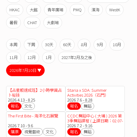
HKAC
大館
青年廣場
PMQ
濱海
WestK
暑假
CHAT
大劇場
本周
下周
30天
60天
8月
9月
10月
11月
12月
1月
2027年2月及之後
2026年7月10日 ▼
【占星骰速成班】2小時學識占
Staria x SDA: Summer
卜秘技
Activities 2026（石門）
2026.4.13 - 8.25
2026.7.6 - 8.28
報名
文化
報名
舞蹈
The First Bite - 海洋化石展覽
CCDC舞蹈中心 ( 大埔 ) 2026 第
3季舞蹈課程 ( 上課日期：02.07-
2026.7.10 - 9.6
16.09.2026 )
2026.7.2 - 9.16
購票
視覺藝術
文化
報名
舞蹈