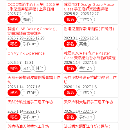
CCDC舞蹈中心 ( 大埔 ) 2026 第
韓國 TIST Design Soap Master
3季兒童舞蹈課程 ( 上課日期：
Class 手工皂師資證書課程
02.07-16.09.2026 )
2026.7.2 - 9.16
2025.8.2 - 2026.12.27
報名
舞蹈
報名
手作DIY
韓國 CLAB Baking Candle 烘
香港兒童探索博物館 ( 西灣河 )
焙蠟燭師資證書課程
2025.7.29 - 2026.12.29
2023.3.1 - 2026.12.31
報名
手作DIY
報名
其他
Oh My Ink Experience
韓國 KDCA Perfume Master
Class 天然精油香水調香師資證
2026.5.7 - 12.31
書課程
2026.1.14 - 2027.1.6
報名
文化
其他
報名
手作DIY
天然芳療抗敏皮膚修護膏霜工作
天然冷製金盞花抗敏功能皂工作
坊
坊
2026.1.14 - 2027.1.6
2026.1.14 - 2027.1.6
報名
手作DIY
報名
手作DIY
天然冷製分層手工皂工作坊
天然冷製大理石手工皂工作坊
2026.1.14 - 2027.1.6
2026.1.14 - 2027.1.6
報名
手作DIY
報名
手作DIY
芳療精油天然香水工作坊
法式香水調配工作坊 ( 進階 )