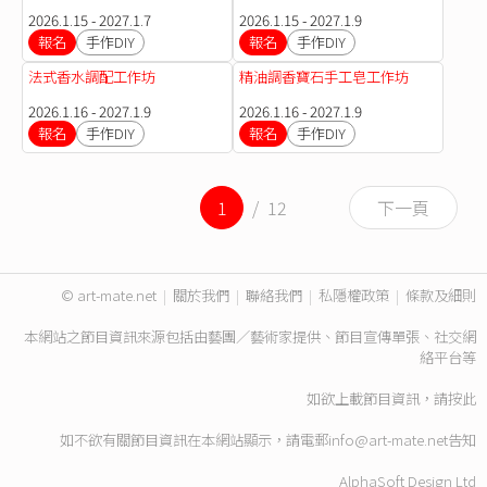
2026.1.15 - 2027.1.7
2026.1.15 - 2027.1.9
報名
手作DIY
報名
手作DIY
法式香水調配工作坊
精油調香寶石手工皂工作坊
2026.1.16 - 2027.1.9
2026.1.16 - 2027.1.9
報名
手作DIY
報名
手作DIY
1
/ 12
下一頁
© art-mate.net
|
關於我們
|
聯絡我們
|
私隱權政策
|
條款及細則
本網站之節目資訊來源包括由藝團／藝術家提供、節目宣傳單張、社交網
絡平台等
如欲上載節目資訊，請
按此
如不欲有關節目資訊在本網站顯示，請電郵
info@art-mate.net
告知
AlphaSoft Design Ltd