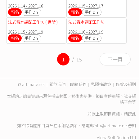
2026.1.14 - 2027.1.6
2026.1.15 - 2027.1.7
報名
手作DIY
報名
手作DIY
法式香水調配工作坊 ( 進階 )
法式香水調配工作坊
2026.1.15 - 2027.1.9
2026.1.16 - 2027.1.9
報名
手作DIY
報名
手作DIY
1
/ 15
下一頁
© art-mate.net
|
關於我們
|
聯絡我們
|
私隱權政策
|
條款及細則
本網站之節目資訊來源包括由藝團／藝術家提供、節目宣傳單張、社交網
絡平台等
如欲上載節目資訊，請
按此
如不欲有關節目資訊在本網站顯示，請電郵
info@art-mate.net
告知
AlphaSoft Design Ltd