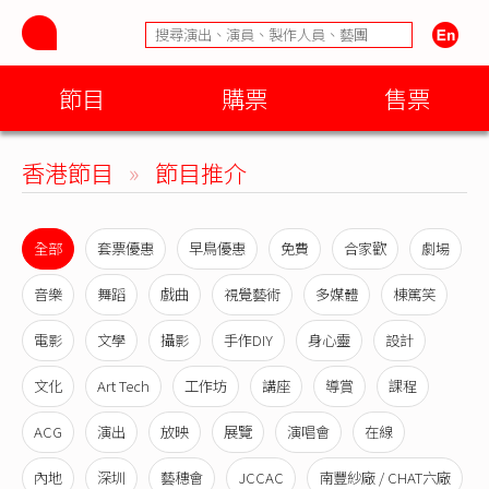
節目
購票
售票
香港節目
»
節目推介
全部
套票優惠
早鳥優惠
免費
合家歡
劇場
音樂
舞蹈
戲曲
視覺藝術
多媒體
棟篤笑
電影
文學
攝影
手作DIY
身心靈
設計
文化
Art Tech
工作坊
講座
導賞
課程
ACG
演出
放映
展覽
演唱會
在線
內地
深圳
藝穗會
JCCAC
南豐紗廠 / CHAT六廠