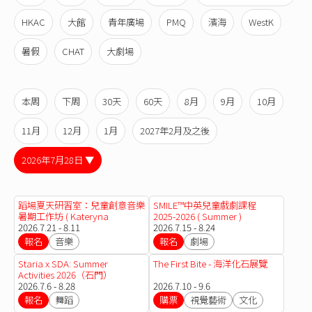
HKAC
大館
青年廣場
PMQ
濱海
WestK
暑假
CHAT
大劇場
本周
下周
30天
60天
8月
9月
10月
11月
12月
1月
2027年2月及之後
2026年7月28日 ▼
蹈場夏天研習室：兒童創意音樂
SMILE™中英兒童戲劇課程
暑期工作坊 ( Kateryna
2025-2026 ( Summer )
Gavrylova)
2026.7.21 - 8.11
2026.7.15 - 8.24
報名
音樂
報名
劇場
Staria x SDA: Summer
The First Bite - 海洋化石展覽
Activities 2026（石門）
2026.7.6 - 8.28
2026.7.10 - 9.6
報名
舞蹈
購票
視覺藝術
文化