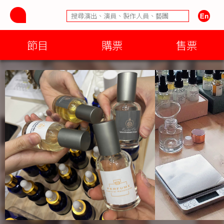
節目
購票
售票