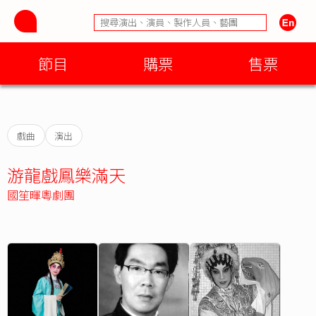
節目
購票
售票
戲曲
演出
游龍戲鳳樂滿天
國笙暉粵劇團