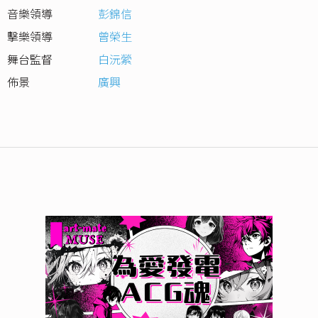
音樂領導
彭錦信
擊樂領導
曾榮生
舞台監督
白沅縈
佈景
廣興