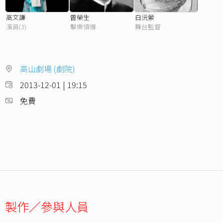
高文謙
曾榮生
白沅縈
演員(3)
擊樂領導
舞台監督
高山劇場 (劇院)
2013-12-01 | 19:15
免費
製作／參與人員