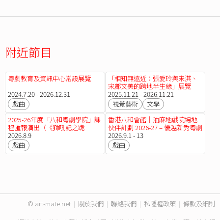
附近節目
粵劇教育及資訊中心常設展覽
「相知無遠近：張愛玲與宋淇、
宋鄺文美的跨地半生緣」展覽
2024.7.20 - 2026.12.31
2025.11.21 - 2026.11.21
戲曲
視覺藝術
文學
2025-26年度「八和粵劇學院」課
香港八和會館｜油麻地戲院場地
程匯報演出（《獅吼記之跪
伙伴計劃 2026-27 – 優越新秀粵劇
池》、《龍鳳爭掛帥之洞房》、
2026.8.9
傳承計劃（演期二）《桃花湖畔
2026.9.1 - 13
《白蛇傳之盜草》、《白蛇傳之
鳳求凰》《痴鳳狂龍》《胭脂巷
戲曲
戲曲
斷橋》）
口故人來》《燕歸人未歸》《洛
神》
© art-mate.net
|
關於我們
|
聯絡我們
|
私隱權政策
|
條款及細則