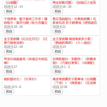
《白龍關》
鳴金鼓戰笳聲》《拔鱗記之追魚
2026.9.12 - 13
傳奇》《戎馬金戈萬里情》《雙
2026.9.16 - 20
槍陸文龍》《再世紅梅記》
戲曲
戲曲
千禧樂苑、藍天藝術工作室｜鑼
風花雪曲藝社、悅惠越劇團｜名
鼓喧天•藝萃元朗《狀元夜審武
劇會知音 折子戲專場《絕唱胡笳
探花》、《林沖》、《白蛇傳》
2026.9.18 - 20
十八拍》《古井葬珍妃》《大斷
2026.9.21
橋》《狄青闖三關之猜心事》
戲曲
戲曲
《海瑞傳之碎鑾輿》《絕情谷底
俠侶情》
金玉堂劇團《紅白牡丹花》《红
金玉堂劇團 精選粵劇折子戲｜
菱巧破無頭案》
《艷曲醉周郎》《十八相送》
2026.9.22 - 24
《血濺未央宫》《觀柳還琴》
2026.9.23
《群英會之小宴》《蓋世雙雄霸
戲曲
戲曲
楚城之營房》
琴音妙韻曲藝苑《英雄呂布俏貂
悅鳴劇藝坊、梨園苑｜《跨鳳乘
蟬》
龍》《巧破紅菱案》《綵樓配》
2026.9.27
2026.10.1 - 3
戲曲
戲曲
龍的藝術社｜《珍珠衫》
堯俊粵劇團折子戲專場《白龍關
（下卷）》《摘纓會》《花迷蝶
2026.10.5 - 6
醉》《絕情谷底俠女情》《俠骨
2026.10.26
柔情》《潞安州》
戲曲
戲曲