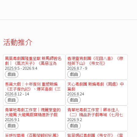
活動推介
鳯凰粵劇團隆重呈獻 新馬師曾名
香港靈宵劇團《花田八喜》《穆
劇｜《風流天子》《萬惡淫為
桂英下山》《帝女花》
首》
2025.9.5 - 2026.9.4
2026.8.7 - 9
戲曲
戲曲
吾識大戲：十年復刻 重塑新編
天心粵劇團 新編粵劇《周處》中
《王子復仇記》、爆笑喜劇《三
篇劇
姑六婆遊十殿》
2026.8.12 - 14
2026.8.24
戲曲
戲曲
青草地粵劇工作室｜瑰麗堂皇的
青草地粵劇工作室｜卿本佳人
大龍鳳 大龍鳳戲寶精選折子戲
（二）精品折子戲專場《七月七
《蓋世雙雄霸楚城之營房爭鬥》
2026.9.1
日長生殿》《君臣肝膽》《秦淮
2026.9.2
《桃花湖畔鳳求凰之登基選夫》
冷月葬花魁》《新霸王別姬》
戲曲
戲曲
《痴鳳狂龍之拜堂驚變》《燕歸
《胡不歸之別母》《天仙配重
人未歸之金殿團圓》
逢》
采妍悅藝薈《百戰榮歸迎彩鳳》
紫翠嫣紅粵劇團《帝女花》《雷