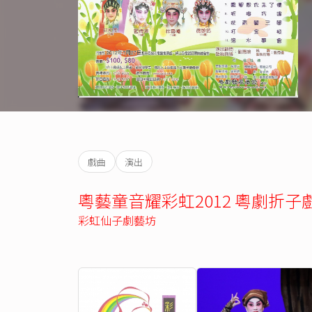
戲曲
演出
粵藝童音耀彩虹2012 粵劇折子
彩虹仙子劇藝坊