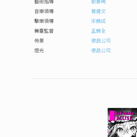
藝術指導
劉惠鳴
音樂領導
曾健文
擊樂領導
宋錦成
舞臺監督
孟錦全
佈景
德昌公司
燈光
德昌公司