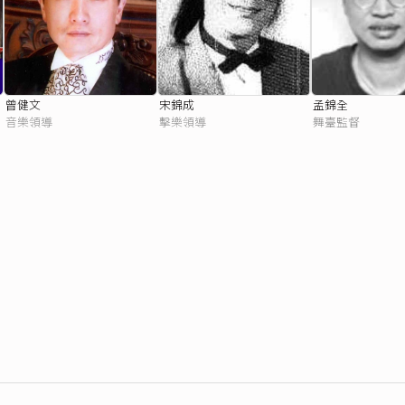
曾健文
宋錦成
孟錦全
音樂領導
擊樂領導
舞臺監督