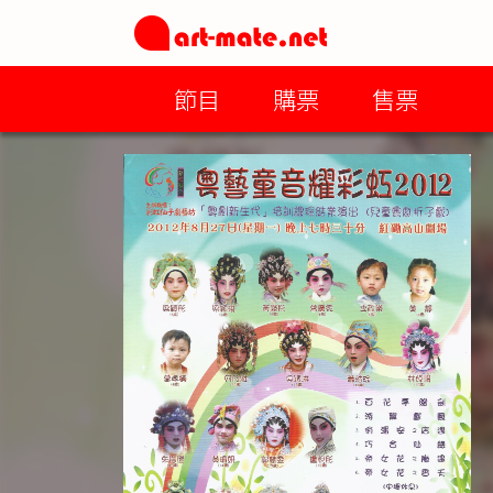
節目
購票
售票