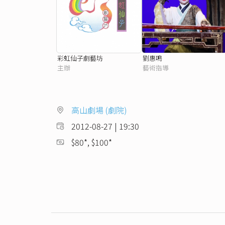
彩虹仙子劇藝坊
劉惠鳴
主辦
藝術指導
高山劇場 (劇院)
2012-08-27 | 19:30
$80*, $100*