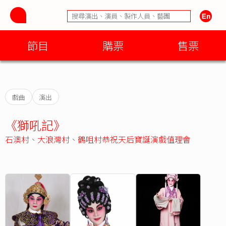
節目
購票
售票
戲曲
演出
《獅吼記》
石澳村
、
大浪灣村
、
鶴咀村恭祝天后寶誕演戲值理會