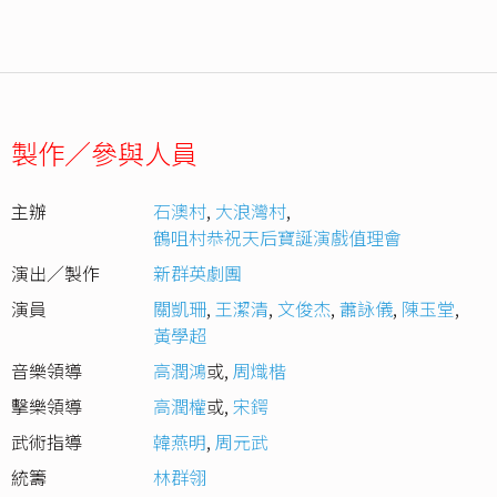
製作／參與人員
主辦
石澳村
,
大浪灣村
,
鶴咀村恭祝天后寶誕演戲值理會
演出／製作
新群英劇團
演員
關凱珊
,
王潔清
,
文俊杰
,
蕭詠儀
,
陳玉堂
,
黃學超
音樂領導
高潤鴻
或
,
周熾楷
擊樂領導
高潤權
或
,
宋鍔
武術指導
韓燕明
,
周元武
統籌
林群翎