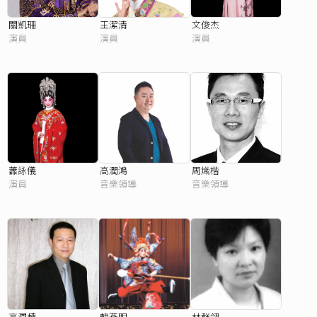
關凱珊
王潔清
文俊杰
演員
演員
演員
蕭詠儀
高潤鴻
周熾楷
演員
音樂領導
音樂領導
高潤權
韓燕明
林群翎