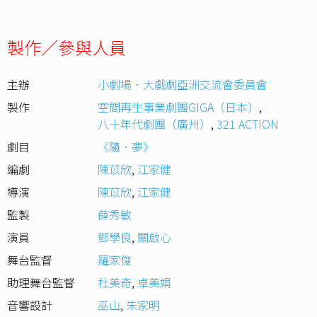
製作／參與人員
主辦
小劇場．大戲劇亞洲交流會委員會
製作
空間再生事業劇團GIGA（日本）
,
八十年代劇團（廣州）
,
321 ACTION
劇目
《隨．夢》
編劇
陳苡欣
,
江家健
導演
陳苡欣
,
江家健
監製
薛秀敏
演員
鄧學良
,
關啟心
舞台監督
羅家俊
助理舞台監督
杜美奇
,
卓美娟
音響設計
巫山
,
朱家明