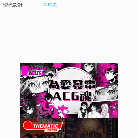
燈光設計
李均豪