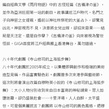
編自經典文學《雨月物語》中的 志怪短篇《吉備津の釜》，
並作為亞洲巡迴第一站的劇目。故事講述江戶時代，名門之
子向神官之女提親，婚前以神社所祭祀的大釜占卜，卻驚見
凶兆。神官視而不 見，決意將女兒出嫁，卻招來惡果……結
局是天注定、還是自作孽？《吉備津の釜》向來被視為警世
怪談，GIGA首度將江戶經典搬上香港舞台，萬勿錯過。
八十年代劇團《寺山修司的上海狐步舞》
八十年代劇團於2005年成立，以集體即興創作和極端的美術
造型見稱，作品富實驗色彩。劇團曾多次來港參與藝術節，
這次則將會演出改篇自穆時英小說的《寺 山修司的上海狐步
舞》：大小人物分別收到來自日本富商的神秘請柬，眾人如
墮迷霧，卻仍盛裝赴會……十里洋場，人人自醉，太平盛
世，可是個美麗謊言？劇團將 以寺山修司的異色風格，把穆