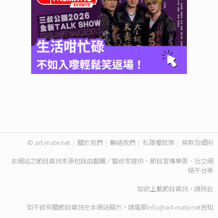
© art-mate.net
|
關於我們
|
聯絡我們
|
私隱權政策
|
條款及細則
本網站之節目資訊來源包括由藝團／藝術家提供、節目宣傳單張、社交網
絡平台等
如欲上載節目資訊，請
按此
如不欲有關節目資訊在本網站顯示，請電郵
info@art-mate.net
告知