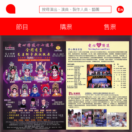
節目
購票
售票