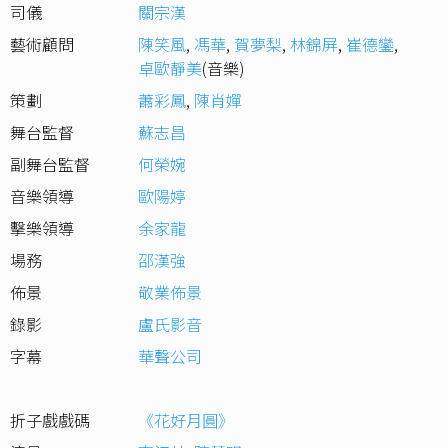
司儀
關宗漢
藝術顧問
陳笑風
,
馮華
,
賀夢梨
,
林錦屏
,
崔德鑾
,
卓歐靜美
(音樂)
策劃
蕭彩鳳
,
陳肖嬋
舞台監督
蘇志昌
副舞台監督
何榮婉
音樂領導
歐陽婷
擊樂領導
余家龍
場務
邵漢強
佈景
敬業佈景
錄影
盧氏影音
字幕
華聲公司
折子戲戲碼
《花好月圓》