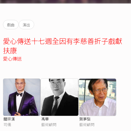
戲曲
演出
愛心傳送十七週全因有李慈善折子戲獻
扶康
愛心傳送
關宗漢
馮華
賀夢梨
司儀
藝術顧問
藝術顧問