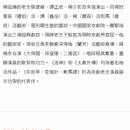
楊延輝的老生張建峰、譚正岩、楊少彭及朱強演出，同場欣
賞奚（嘯伯）派、譚（鑫培）派、楊（寶森）派和馬（連
良）派藝術，是別開生面的嘗試。中國國家京劇院一團緊接
演出三場經典劇目，頭牌老生于魁智為現時京劇界首屈一指
的藝術家，領銜旦角李勝素深得梅（蘭芳）派藝術真傳，與
楊赤合演《大保國、探皇陵、二進宮》，唱段極其繁重，盡
顯演員的默契和功力。《洛神》和《太真外傳》均為著名梅
派作品，《失街亭、空城計、斬馬謖》則為京劇老生演員展
示功架的代表作。