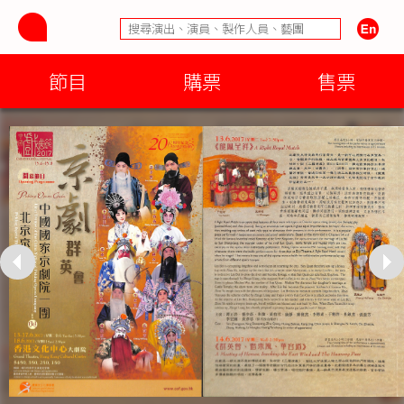
節目
購票
售票