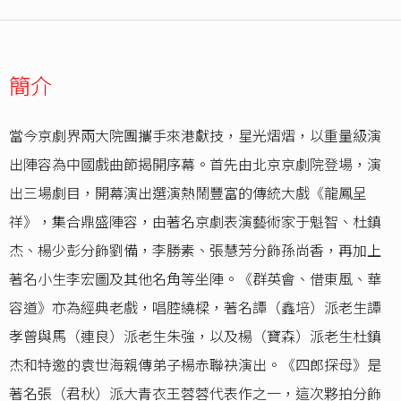
簡介
當今京劇界兩大院團攜手來港獻技，星光熠熠，以重量級演
出陣容為中國戲曲節揭開序幕。首先由北京京劇院登場，演
出三場劇目，開幕演出選演熱鬧豐富的傳統大戲《龍鳳呈
祥》，集合鼎盛陣容，由著名京劇表演藝術家于魁智、杜鎮
杰、楊少彭分飾劉備，李勝素、張慧芳分飾孫尚香，再加上
著名小生李宏圖及其他名角等坐陣。《群英會、借東風、華
容道》亦為經典老戲，唱腔繞樑，著名譚（鑫培）派老生譚
孝曾與馬（連良）派老生朱強，以及楊（寶森）派老生杜鎮
杰和特邀的袁世海親傳弟子楊赤聯袂演出。《四郎探母》是
著名張（君秋）派大青衣王蓉蓉代表作之一，這次夥拍分飾