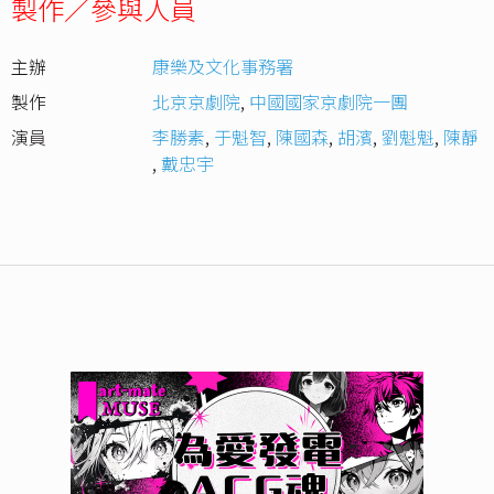
製作／參與人員
主辦
康樂及文化事務署
製作
北京京劇院
,
中國國家京劇院一團
演員
李勝素
,
于魁智
,
陳國森
,
胡濱
,
劉魁魁
,
陳靜
,
戴忠宇