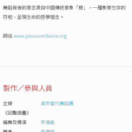
舞蹈背後的意念源自中國傳統意象「樹」，一種象徵生存的
符號、呈現生命的哲學理念。
網站
www.passoverdance.org
製作／參與人員
主辦
城市當代舞蹈團
《回聲摺疊》
編舞及導演
李偉能
舞者
李偉能