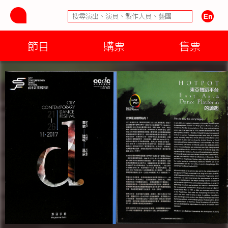
節目
購票
售票