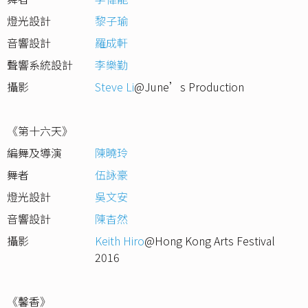
燈光設計
黎子瑜
音響設計
羅成軒
聲響系統設計
李樂勤
攝影
Steve Li
@June’s Production
《第十六天》
編舞及導演
陳曉玲
舞者
伍詠豪
燈光設計
吳文安
音響設計
陳杳然
攝影
Keith Hiro
@Hong Kong Arts Festival
2016
《馨香》