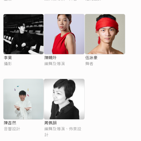
李昊
陳曉玲
伍詠豪
攝影
編舞及導演
舞者
陳杳然
周佩韻
音響設計
編舞及導演、佈景設
計