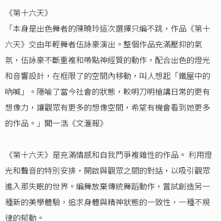
《第十六天》
「本身是出色舞者的陳曉玲這次選擇只編不跳，作品《第十
六天》交由年輕舞者伍詠豪演出。整個作品充滿壓抑的氣
氛，伍詠豪不斷重複和帶點神經質的動作，配合出色的燈光
和音響設計，在框限了的空間內移動，叫人想起「鐵屋中的
吶喊」。隱喻了當今社會的狀態，較明刀明槍講日常的更有
想像力，讓觀眾有更多的想像空間，希望有機會看到她更多
的作品。」聞一浩《文滙報》
《第十六天》是充滿情感和自我鬥爭複雜性的作品。 利用燈
光和聲音的特別安排，開啟與觀眾之間的對話，以吸引觀眾
進入那失眠的世界。編舞放棄傳統舞蹈動作，嘗試創造另一
種新的美學體驗，追求身體與精神狀態的一致性，一種不規
律的郁動。