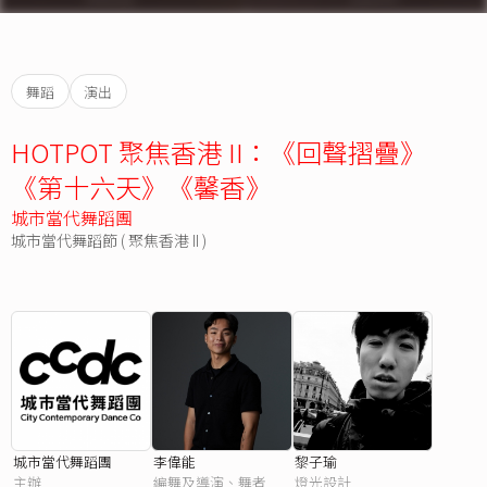
舞蹈
演出
HOTPOT 聚焦香港 II：《回聲摺疊》
《第十六天》《馨香》
城市當代舞蹈團
城市當代舞蹈節 ( 聚焦香港 II )
城市當代舞蹈團
李偉能
黎子瑜
主辦
編舞及導演、舞者
燈光設計