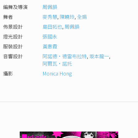
編舞及導演
周佩韻
舞者
麥秀慧
,
陳䁱玲
,
全娟
佈景設計
島田拓也
,
周佩韻
燈光設計
張國永
服裝設計
黃惠霞
音響設計
阿諾德·德雷布拉特
,
坂本龍一
,
阿爾瓦·諾托
攝影
Monica Hong