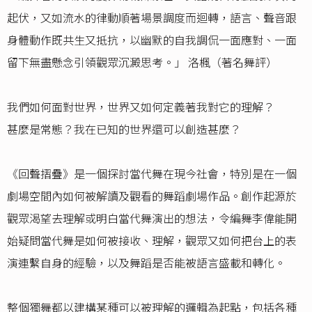
起伏，又如流水的律動順著場景調度而迴轉，語言、聲音跟
身體動作既共生又抵抗，以幽默的自我調侃一面應對、一面
留下無盡懸念引領觀眾沉澱思考。」 洛楓（著名舞評）
我們如何面對世界，世界又如何定義著我對它的理解？
甚麼是常態？我在已知的世界還可以創造甚麼？
《回聲摺疊》是一個探討當代舞在現今社會，特別是在一個
劇場空間內如何被解讀及觀看的舞蹈劇場作品。創作起源於
觀眾渴望去理解或明白當代舞演出的想法，令編舞李偉能開
始疑問當代舞是如何被接收、理解，觀眾又如何把台上的表
演連繫自身的經驗，以及舞蹈是否能被語言盛載和轉化。
整個獨舞都以建構某種可以被理解的邏輯為起點，包括各種