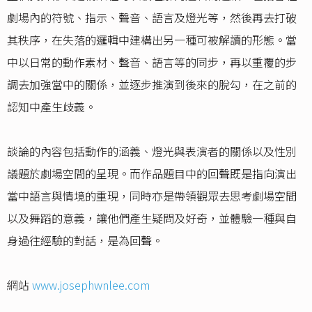
劇場內的符號、指示、聲音、語言及燈光等，然後再去打破
其秩序，在失落的邏輯中建構出另一種可被解讀的形態。當
中以日常的動作素材、聲音、語言等的同步，再以重覆的步
調去加強當中的關係，並逐步推演到後來的脫勾，在之前的
認知中產生歧義。
談論的內容包括動作的涵義、燈光與表演者的關係以及性別
議題於劇場空間的呈現。而作品題目中的回聲既是指向演出
當中語言與情境的重現，同時亦是帶領觀眾去思考劇場空間
以及舞蹈的意義，讓他們產生疑問及好奇，並體驗一種與自
身過往經驗的對話，是為回聲。
網站
www.josephwnlee.com