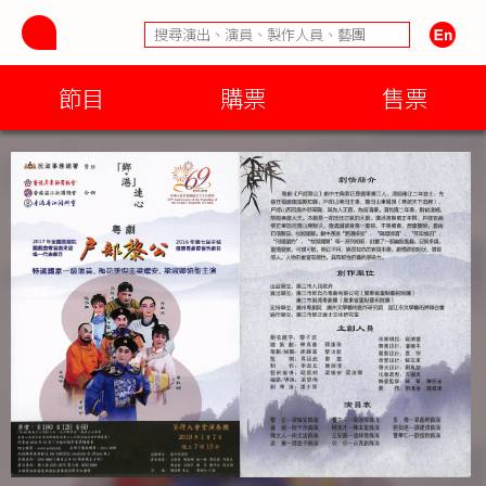
節目
購票
售票