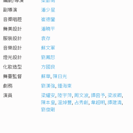
編劇/導演
梁鬱南
副導演
潘少星
音槳唱腔
崔德鑾
舞美設計
潘曉平
服裝設計
袁存
音樂設計
蘇文軍
燈光設計
劉鳳恕
化妝造型
方國良
舞臺監督
蘇華
,
陳日光
劇務
劉漢強
,
鍾海東
演員
梁耀安
,
陸宇萍
,
周文波
,
譚茵予
,
梁淑卿
,
陳本皇
,
溫焯豐
,
占秀創
,
韋超明
,
譚建清
,
劉俊剛