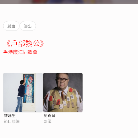
戲曲
演出
《戶部黎公》
香港廉江同鄉會
許建生
劉錫賢
節目統籌
司儀