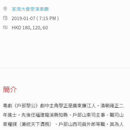
荃灣大會堂演奏廳
2019-01-07 ( 7:15 PM )
HKD 180, 120, 60
簡介
粵劇《戶部黎公》劇中主角黎正是廣東廉江人，清朝雍正二
年進士，先後任福建龍溪縣知縣、戶部山東司主事、職司山
東糧課（兼統天下酒務）、戶部山西司員外郎等職，其為人