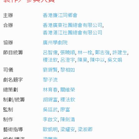
主辦
香港廉江同鄉會
合辦
香港廣東社團總會有限公司
,
香港湛江社團總會有限公司
協辦
廣州學劇院
節目統籌
呂智偉
,
張曉順
,
林一栓
,
鄭志強
,
許建生
,
稷法欽
,
呂澄宇
,
陳昊
,
陳中以
,
吳文娟
司儀
劉錫賢
,
黎相如
劇名題字
黎子流
總策劃
林育春
,
關維榮
制劃/統籌
胡錫富
,
稷法欽
監制
吳廷武
,
廖富
制作
李啟文
,
陳劍清
藝術指導
歐凱明
,
梁耀安
,
梁淑卿