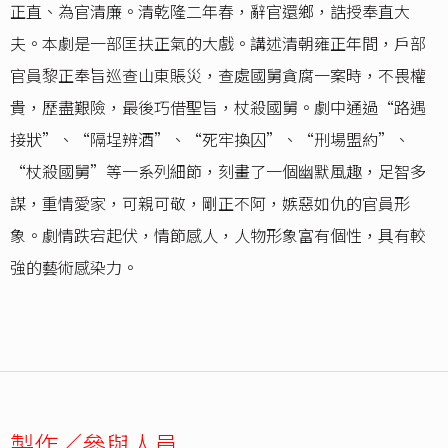
正直、為官清廉。清乾隆二年春，辭官還鄉，誥授奉直大
夫。本劇是一部匡扶正氣的大戲。講述清朝雍正年間，戶部
官員黎正奉旨巡查山東賬災，查處國舅貪腐一案時，不畏權
貴，歷盡艱險，最後巧借聖旨，杖殺國舅。劇中通過“路遇
接狀”、“隔埕辨酒”、“死牢換囚”、“刑場盟約”、
“杖殺國舅”等一系列細節，刻畫了一個幽默風趣，足智多
謀，重情愛家，可親可敬，剛正不阿，嫉惡如仇的官員形
象。劇情跌宕起伏，情節感人，人物形象富有個性，具有較
強的藝術感染力。
製作／參與人員