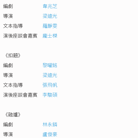
編劇
韋兆芝
導演
梁遠光
文本指導
羅靜雯
演後座談會嘉賓
龐士榤
《扣題》
編劇
黎曜銘
導演
梁遠光
文本指導
張飛帆
演後座談會嘉賓
李駿碩
《融爐》
編劇
林永鏻
導演
盧俊豪