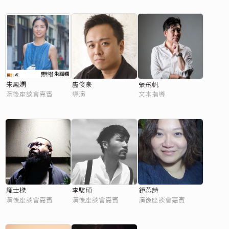
朱鳳嫻
盧俊豪
張飛帆
演後座談會嘉賓
導演
文本指導
龐士榤
李駿碩
鍾燕詩
演後座談會嘉賓
演後座談會嘉賓
演後座談會嘉賓