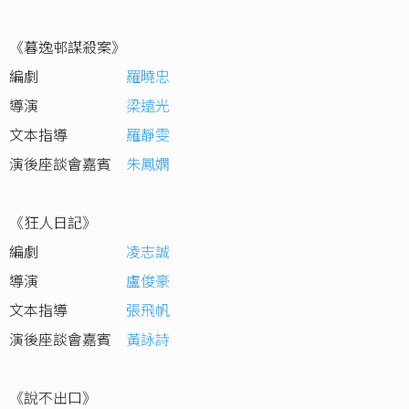
《暮逸邨謀殺案》
編劇
羅曉忠
導演
梁遠光
文本指導
羅靜雯
演後座談會嘉賓
朱鳳嫻
《狂人日記》
編劇
凌志誠
導演
盧俊豪
文本指導
張飛帆
演後座談會嘉賓
黃詠詩
《說不出口》