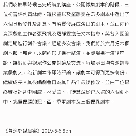
我們於較早時候已完成編劇講座、公開徵集劇本的階段，三
位初審評判黃詠詩、羅松堅以及羅靜雯在眾多劇本中選出了
六個具啟發性及創意、有潛質發展成演出的劇本，並由兩位
資深戲劇工作者張飛帆及羅靜雯擔任文本指導，與各入圍編
劇定期進行創作會議。經過多次會議，我們將於六月把六個
劇本搬上舞台，以簡約形式進行試演，並即場進行演後座
談，讓編劇與觀眾作公開討論及交流。每場演出均會邀請專
業戲劇人，為新劇本作即時評論，讓劇本可得到更多養份，
繼續成長。其後編劇會再為其作品作最後修改，並由三位最
終審批評判李國威、林愛華、司徒慧焯從已入選的六個劇本
中，挑選優勝的冠、亞、季軍劇本及三個優異劇本。
《暮逸邨謀殺案》2019-6-6 8pm