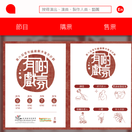
節目
購票
售票