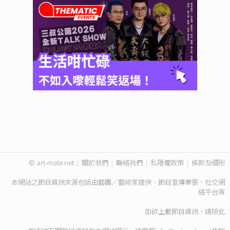
© art-mate.net
|
關於我們
|
聯絡我們
|
私隱權政策
|
條款及細則
本網站之節目資訊來源包括由藝團／藝術家提供、節目宣傳單張、社交網
絡平台等
如欲上載節目資訊，請
按此