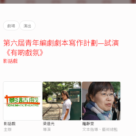
劇場
演出
第六屆青年編劇劇本寫作計劃—試演
《有啲戲氛》
影話戲
影話戲
梁遠光
羅靜雯
主辦
導演
文本指導、藝術總監