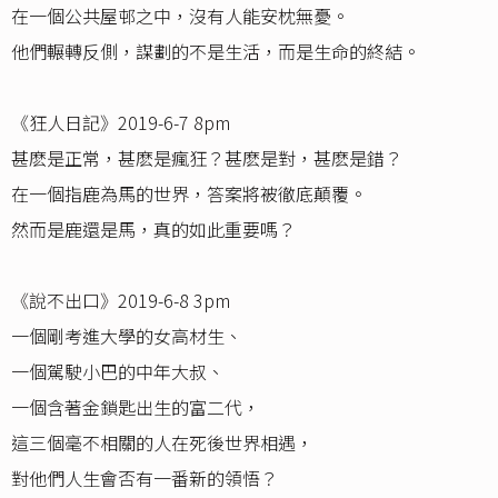
在一個公共屋邨之中，沒有人能安枕無憂。
他們輾轉反側，謀劃的不是生活，而是生命的終結。
《狂人日記》2019-6-7 8pm
甚麽是正常，甚麽是瘋狂？甚麽是對，甚麽是錯？
在一個指鹿為馬的世界，答案將被徹底顛覆。
然而是鹿還是馬，真的如此重要嗎？
《說不出口》2019-6-8 3pm
一個剛考進大學的女高材生、
一個駕駛小巴的中年大叔、
一個含著金鎖匙出生的富二代，
這三個毫不相關的人在死後世界相遇，
對他們人生會否有一番新的領悟？