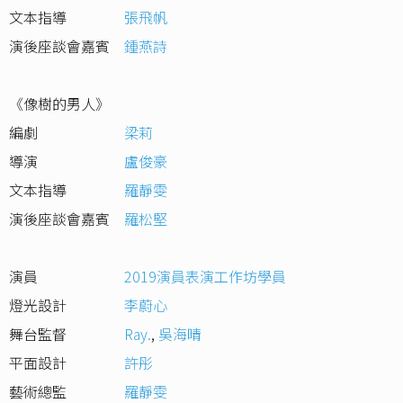
文本指導
張飛帆
演後座談會嘉賓
鍾燕詩
《像樹的男人》
編劇
梁莉
導演
盧俊豪
文本指導
羅靜雯
演後座談會嘉賓
羅松堅
演員
2019演員表演工作坊學員
燈光設計
李蔚心
舞台監督
Ray.
,
吳海晴
平面設計
許彤
藝術總監
羅靜雯