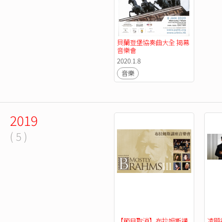
貝蘭登堡協奏曲大全 揭幕
音樂會
2020.1.8
音樂
2019
( 5 )
【節目取消】布拉姆斯講
凌顯