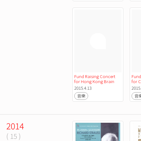
Fund Raising Concert 
Fund
for Hong Kong Brain 
for C
Foundation
2015.4.13
2015
音樂
音
2014
( 15 )