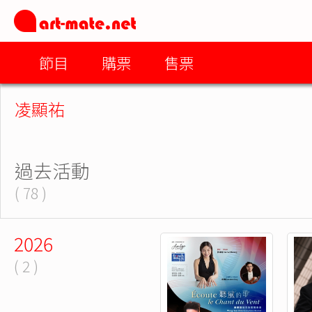
節目
購票
售票
凌顯祐
過去活動
( 78 )
2026
( 2 )