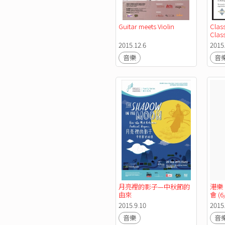
Guitar meets Violin 
Class
Class
Cham
2015.12.6
2015
音樂
音
月亮裡的影子—中秋節的
港樂
由來
會 (6/
2015.9.10
2015
音樂
音