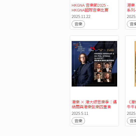
HKGNA 音樂節2025 - 
港樂
HKGNA國際音樂比賽 
系列
2025 大獎決賽 特別演
奏
2025.11.22
2025
出：小提琴家白珠暎，中
音樂
音
提琴家李漢娜 與指揮凌顯
祐
港樂 × 港大繆思樂季：邁
《港
納爾與港樂弦樂四重奏
牛牛
｜香
2025.5.11
2025
音樂
音