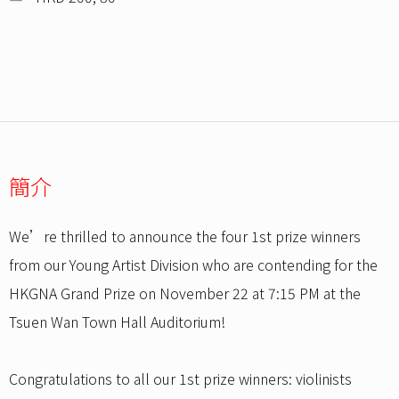
簡介
We’re thrilled to announce the four 1st prize winners
from our Young Artist Division who are contending for the
HKGNA Grand Prize on November 22 at 7:15 PM at the
Tsuen Wan Town Hall Auditorium!
Congratulations to all our 1st prize winners: violinists