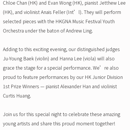
Chloe Chan (HK) and Evan Wong (HK), pianist Jetthew Lee
(HK), and violinist Anais Feller (Int’l). They will perform
selected pieces with the HKGNA Music Festival Youth
Orchestra under the baton of Andrew Ling.
Adding to this exciting evening, our distinguished judges
Ju-Young Baek (violin) and Hanna Lee (viola) will also
grace the stage for a special performance. We’re also
proud to feature performances by our HK Junior Division
1st Prize Winners — pianist Alexander Han and violinist
Curtis Huang.
Join us for this special night to celebrate these amazing
young artists and share this proud moment together!