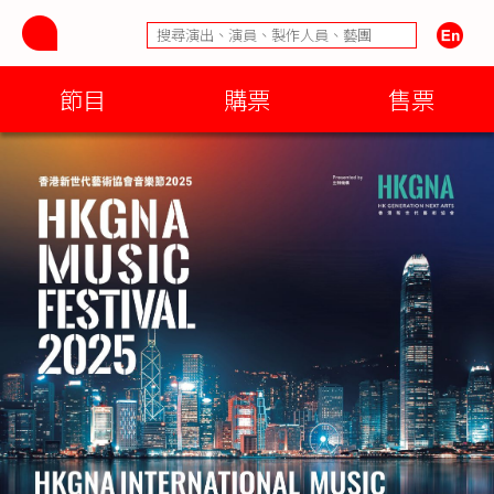
節目
購票
售票