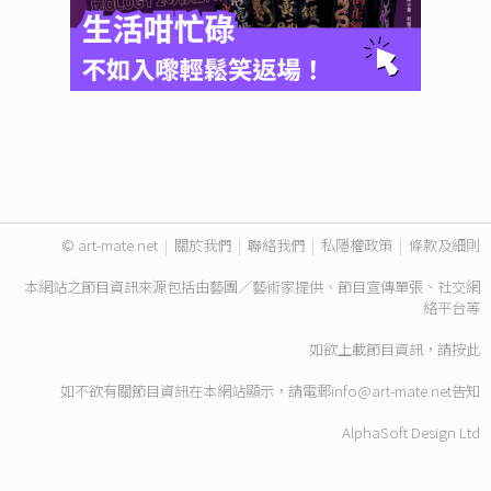
© art-mate.net
|
關於我們
|
聯絡我們
|
私隱權政策
|
條款及細則
本網站之節目資訊來源包括由藝團／藝術家提供、節目宣傳單張、社交網
絡平台等
如欲上載節目資訊，請
按此
如不欲有關節目資訊在本網站顯示，請電郵
info@art-mate.net
告知
AlphaSoft Design Ltd