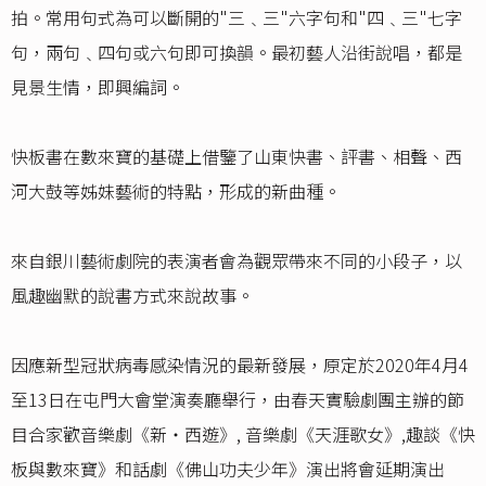
拍。常用句式為可以斷開的"三﹑三"六字句和"四﹑三"七字
句，兩句﹑四句或六句即可換韻。最初藝人沿街說唱，都是
見景生情，即興編詞。
快板書在數來寶的基礎上借鑒了山東快書、評書、相聲、西
河大鼓等姊妹藝術的特點，形成的新曲種。
來自銀川藝術劇院的表演者會為觀眾帶來不同的小段子，以
風趣幽默的說書方式來說故事。
因應新型冠狀病毒感染情況的最新發展，原定於2020年4月4
至13日在屯門大會堂演奏廳舉行，由春天實驗劇團主辦的節
目合家歡音樂劇《新‧西遊》, 音樂劇《天涯歌女》,趣談《快
板與數來寶》和話劇《佛山功夫少年》演出將會延期演出