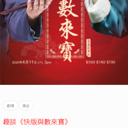
劇場
演出
趣談《快版與數來寶》