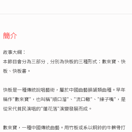
簡介
故事大綱：
本節目會分為三部分﹐分別為快板的三種形式：數來寶、快
板、快板書。
快板是一種傳統說唱藝術，屬於中國曲藝韻誦類曲種。早年
稱作"數來寶"，也叫稱"順口溜"、"流口轍"、"練子嘴"，是
從宋代貧民演唱的"蓮花落"演變發展而成。
數來寶，一種中國傳統曲藝。用竹板或系以銅鈴的牛髀骨打