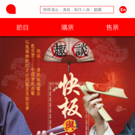
節目
購票
售票