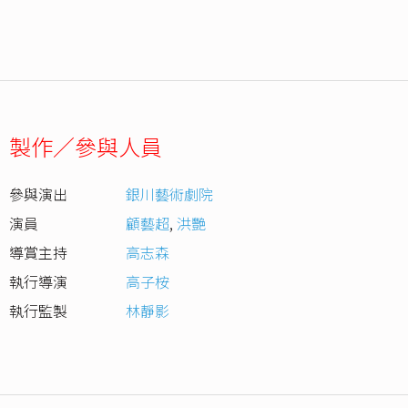
製作／參與人員
參與演出
銀川藝術劇院
演員
顧藝超
,
洪艷
導賞主持
高志森
執行導演
高子桉
執行監製
林靜影