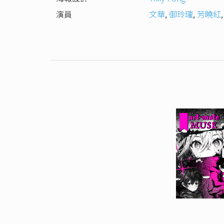
演員
文華
,
御玲瓏
,
芳曉紅