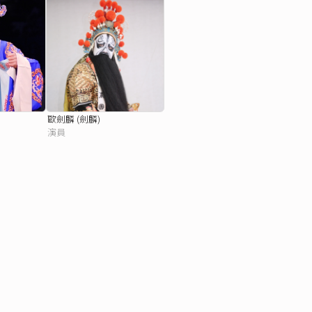
歐劍麟 (劍麟)
演員