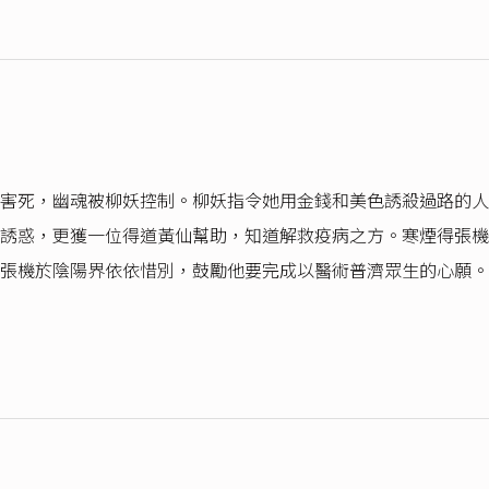
害死，幽魂被柳妖控制。柳妖指令她用金錢和美色誘殺過路的人
誘惑，更獲一位得道黃仙幫助，知道解救疫病之方。寒煙得張機
張機於陰陽界依依惜別，鼓勵他要完成以醫術普濟眾生的心願。