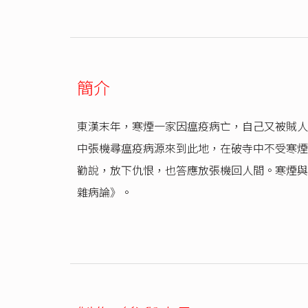
簡介
東漢末年，寒煙一家因瘟疫病亡，自己又被賊人
中張機尋瘟疫病源來到此地，在破寺中不受寒煙
勸說，放下仇恨，也答應放張機回人間。寒煙與
雜病論》。