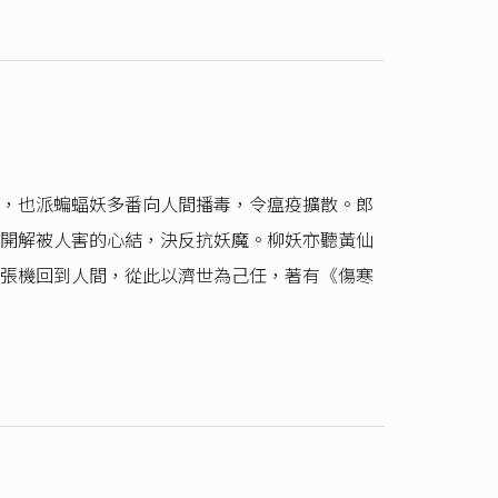
，也派蝙蝠妖多番向人間播毒，令瘟疫擴散。郎
開解被人害的心結，決反抗妖魔。柳妖亦聽黃仙
張機回到人間，從此以濟世為己任，著有《傷寒