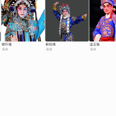
御玲瓏
蘇鈺橋
溫玉瑜
演員
演員
演員