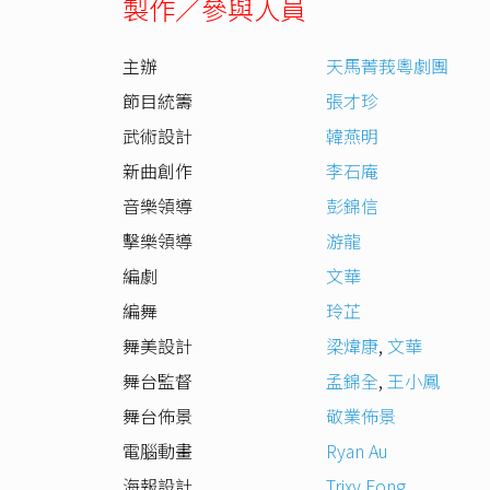
製作／參與人員
主辦
天馬菁莪粵劇團
節目統籌
張才珍
武術設計
韓燕明
新曲創作
李石庵
音樂領導
彭錦信
擊樂領導
游龍
編劇
文華
編舞
玲芷
舞美設計
梁煒康
,
文華
舞台監督
孟錦全
,
王小鳳
舞台佈景
敬業佈景
電腦動畫
Ryan Au
海報設計
Trixy Fong