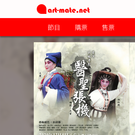
節目
購票
售票