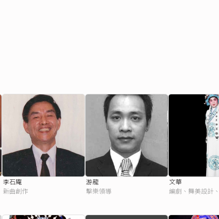
李石庵
游龍
文華
新曲創作
擊樂領導
編劇、舞美設計