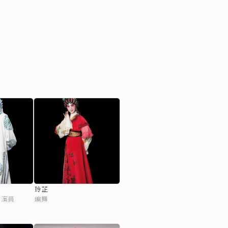
玲芷
、演員
編舞