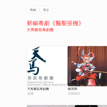
戲曲
演出
新編粵劇《醫聖張機》
天馬菁莪粵劇團
天馬菁莪粵劇團
韓燕明
主辦
武術設計