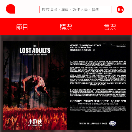
節目
購票
售票