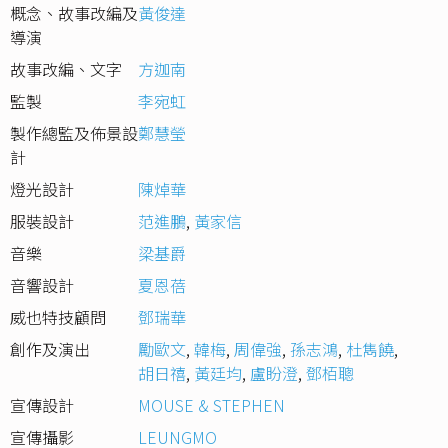
概念、故事改編及
黃俊達
導演
故事改編、文字
方迦南
監製
李宛虹
製作總監及佈景設
鄭慧瑩
計
燈光設計
陳焯華
服裝設計
范進鵬
,
黃家信
音樂
梁基爵
音響設計
夏恩蓓
威也特技顧問
鄧瑞華
創作及演出
勵歐文
,
韓梅
,
周偉強
,
孫志鴻
,
杜雋饒
,
胡日禧
,
黃廷均
,
盧盼澄
,
鄧栢聰
宣傳設計
MOUSE & STEPHEN
宣傳攝影
LEUNGMO