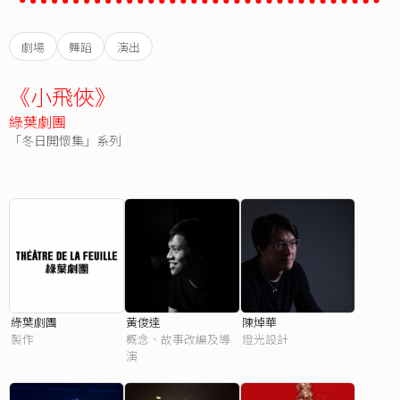
劇場
舞蹈
演出
《小飛俠》
綠葉劇團
「冬日開懷集」系列
綠葉劇團
黃俊達
陳焯華
製作
概念、故事改編及導
燈光設計
演