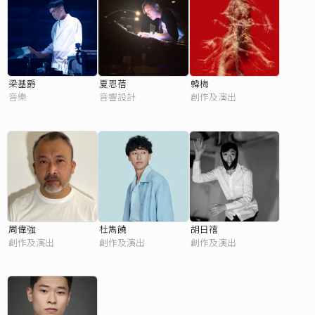
梁基爵
夏恩蓓
韓梅
音樂
音響設計
創作及演出
周偉強
杜雋饒
胡日禧
創作及演出
創作及演出
創作及演出