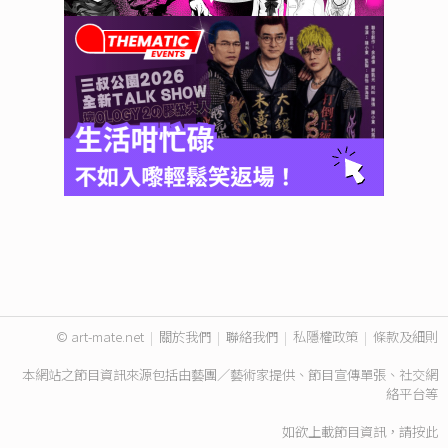
© art-mate.net
|
關於我們
|
聯絡我們
|
私隱權政策
|
條款及細則
本網站之節目資訊來源包括由藝團／藝術家提供、節目宣傳單張、社交網
絡平台等
如欲上載節目資訊，請
按此