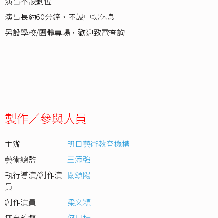
演出不設劃位
演出長約60分鐘，不設中場休息
另設學校/團體專場，歡迎致電查詢
製作／參與人員
主辦
明日藝術教育機構
藝術總監
王添強
執行導演/創作演
關頌陽
員
創作演員
梁文穎
舞台監督
何月桂