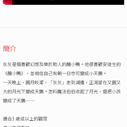
簡介
灰灰是個喜歡幻想及樂於助人的醜小鴨。他很喜歡安徒生的
《醜小鴨》，並相信自己有朝一日亦可變成小天鵝。
一天晚上，圓月皎潔，「灰灰」走到湖邊，正渴望在又圓又
大的月光下變成天鵝。怎料魔法伯伯收起了月光，還把小孩
變成了天鵝……
適合3 歲或以上的觀眾