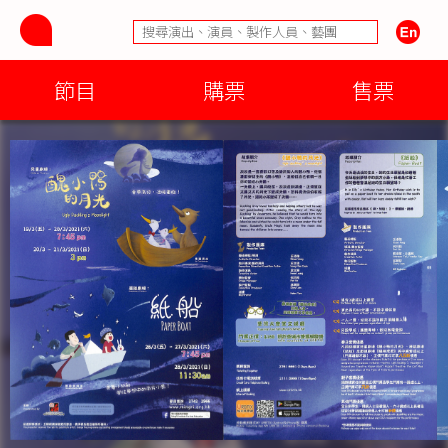
節目
購票
售票