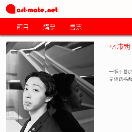
節目
購票
售票
林沛朗
一個不善
希望透過