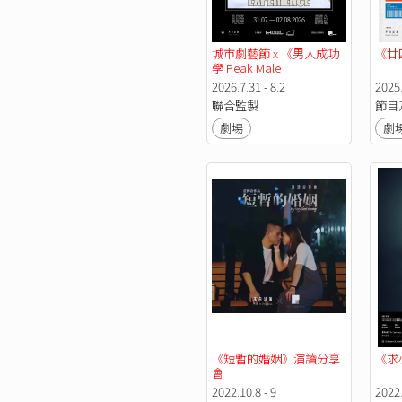
城市劇藝節 x 《男人成功
《廿
學 Peak Male 
Experience》
2026.7.31 - 8.2
2025.
聯合監製
節目
劇場
劇
《短暫的婚姻》演讀分享
《求
會
2022.10.8 - 9
2022.