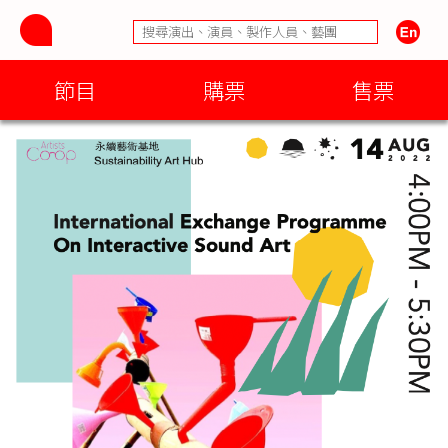
節目
購票
售票