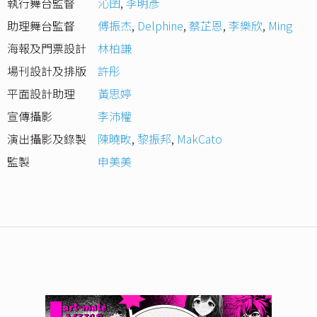
執行舞台監督
沁囝
,
李明彥
助理舞台監督
傅振杰
,
Delphine
,
蔡芷恩
,
李樂欣
,
Ming
海報及門票設計
林柏謙
場刊設計及排版
許彤
平面設計助理
黃思婷
宣傳攝影
李沛權
演出攝影及錄製
陳曉畋
,
黎振邦
,
MakCato
監製
申美美