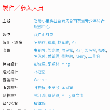
製作／參與人員
主辦
香港小童群益會賽馬會南葵涌青少年綜合
服務中心
製作
愛自由計劃
編劇、導演
何柏存
,
車車
,
林紫雅
,
Man
演員
曹朗軒
,
梁嘉紋
,
陳昊霆
,
Man
,
鄧名揚
,
藍妹
,
何泳茵
,
葉芷恩
,
劉曉碧
,
Kenny
,
工具伯
舞台設計
彭俊星
,
張穎林
,
Ming
燈光設計
林冠岳
音響設計
Wannie
服裝設計
陳廣桓
,
李樂欣
,
余恩寧
髮妝設計
林江鴻
,
蔡芷恩
,
Ming
,
蔡文康
舞台監督
盧煒倫