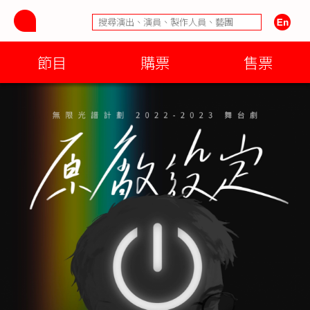
節目
購票
售票