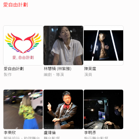
愛自由計劃
愛自由計劃
林慧楠 (林紫雅)
陳昊霆
製作
編劇、導演
演員
李樂欣
盧煒倫
李明彥
服裝設計、助理舞台
舞台監督
執行舞台監督