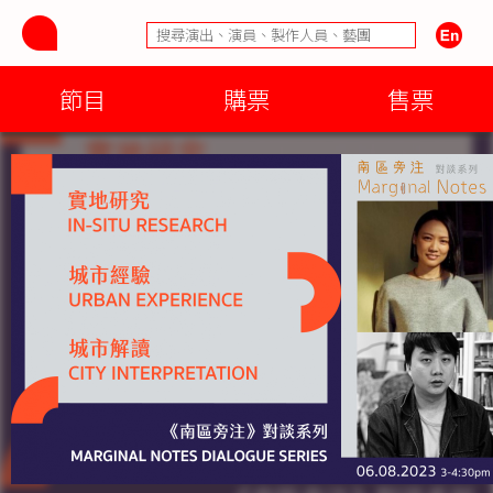
節目
購票
售票