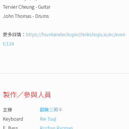
Tervier Cheung - Guitar
John Thomas - Drums
更多詳情：
https://fountaindechopin.thinkshops.io/ec/even
t/134
製作／參與人員
主辦
翻騰三周半
Keyboard
Rie Tsuji
E. Bass
Rozhan Razman