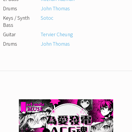
Drums
John Thomas
Keys / Synth
Sotoc
Bass
Guitar
Tervier Cheung
Drums
John Thomas