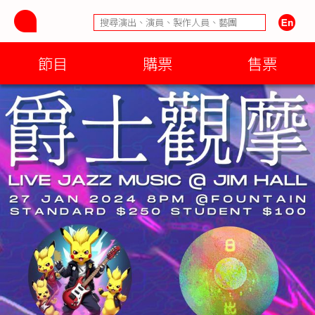
節目
購票
售票