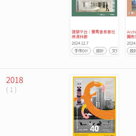
建築平台：賽馬會長春社
Arch
綠滿林廊
團教
2024.12.7
2024
手作DIY
設計
文化
設
2018
( 1 )