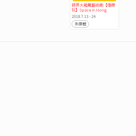
跨界大龍鳳藝術節【埋嚟
玩】Space in Hong 
Kong
2018.7.13 - 24
多媒體