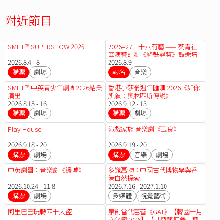
附近節目
SMILE™ SUPERSHOW 2026
2026–27「十八有藝 —— 葵青社
區演藝計劃《絳鼓尋葵》鼓樂培
2026.8.4 - 8
訓計劃」鼓樂體驗班
2026.8.9
購票
劇場
報名
音樂
SMILE™ 中英青少年劇團2026結業
香港小莎翁週年匯演 2026《如你
演出
所願：奧林匹斯傳說》
2026.8.15 - 16
2026.9.12 - 13
購票
劇場
購票
劇場
Play House
演戲家族 音樂劇《玉良》
2026.9.18 - 20
2026.9.19 - 20
購票
劇場
購票
音樂
劇場
中英劇團：音樂劇《邊城》
多識萬物：中國古代博物學與香
港自然探索
2026.10.24 - 11.8
2026.7.16 - 2027.1.10
購票
劇場
多媒體
視覺藝術
阿里巴巴玩轉四十大盜
原創當代芭蕾《GAT》【韓國十月
文化節2026】【「亞藝無疆」藝