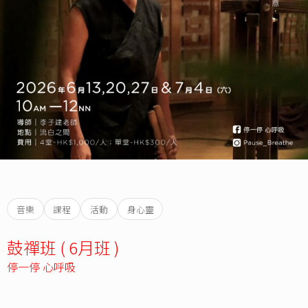
音樂
課程
活動
身心靈
鼓禪班 ( 6月班 )
停一停 心呼吸