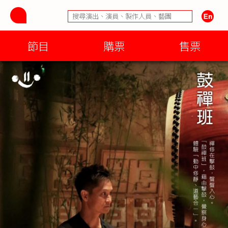
節目
購票
售票