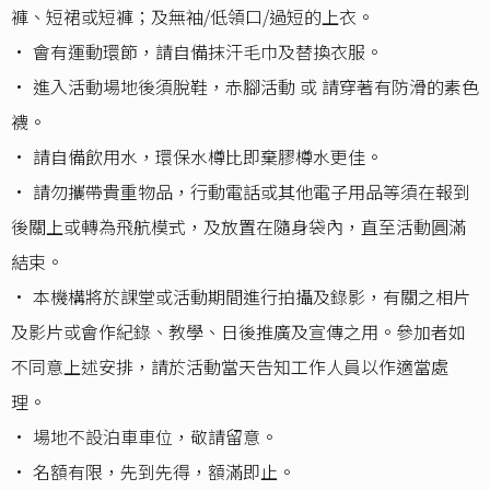
褲、短裙或短褲；及無袖/低領口/過短的上衣。
•⁠ 會有運動環節，請自備抹汗毛巾及替換衣服。
•⁠ 進入活動場地後須脫鞋，赤腳活動 或 請穿著有防滑的素色
襪。
•⁠ 請自備飲用水，環保水樽比即棄膠樽水更佳。
•⁠ 請勿攜帶貴重物品，行動電話或其他電子用品等須在報到
後關上或轉為飛航模式，及放置在隨身袋內，直至活動圓滿
結束。
•⁠ 本機構將於課堂或活動期間進行拍攝及錄影，有關之相片
及影片或會作紀錄、教學、日後推廣及宣傳之用。參加者如
不同意上述安排，請於活動當天告知工作人員以作適當處
理。
•⁠ 場地不設泊車車位，敬請留意。
•⁠ 名額有限，先到先得，額滿即止。