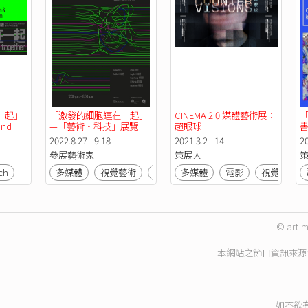
一起」
「激發的細胞連在一起」
CINEMA 2.0 媒體藝術展：
「
d 
—「藝術•科技」展覽
超眼球
2022.8.27 - 9.18
2021.3.2 - 14
2
參展藝術家
策展人
ch
多媒體
視覺藝術
Art Tech
多媒體
電影
視覺藝術
© art-m
本網站之節目資訊來源
如不欲