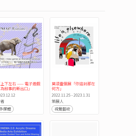
上下左右 —— 電子遊戲
莫頌靈個展「你這剎那在
作為敍事的新出口」
何方」
MAC論壇
023.12.12
2022.11.25 - 2023.1.31
講者
策展人
覺藝術
多媒體
設計
視覺藝術