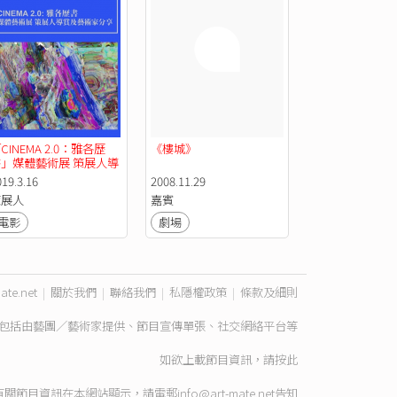
CINEMA 2.0：雅各歷
《樓城》
書」媒體藝術展 策展人導
賞及藝術家分享
019.3.16
2008.11.29
策展人
嘉賓
電影
劇場
ate.net
|
關於我們
|
聯絡我們
|
私隱權政策
|
條款及細則
包括由藝團／藝術家提供、節目宣傳單張、社交網絡平台等
如欲上載節目資訊，請
按此
有關節目資訊在本網站顯示，請電郵
info@art-mate.net
告知