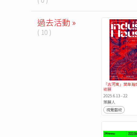
過去活動 »
( 10 )
「古河寓」葉韋瀚
術展
2025.6.13 - 22
策展人
視覺藝術