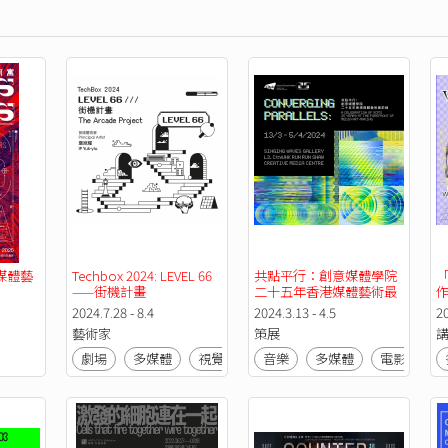
媒體藝
Techbox 2024: LEVEL 66 
共點平行：創意媒體學院
「
——街機計畫
二十五年香港媒體藝術最
前線
V
2024.7.28 - 8.4
2024.3.13 - 4.5
2
藝術家
策展
劇場
多媒體
視覺藝術
音樂
Art Tech
多媒體
電影
視