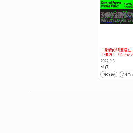
「激發的細胞連在
工作坊：《Game an
Play as a Creative 
2022.9.3
Method》
導師
多媒體
Art Te