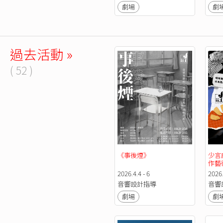
劇場
劇
過去活動 »
( 52 )
《事後煙》
少言
作藝
2026.4.4 - 6
2026.
音響設計指導
音響
劇場
劇