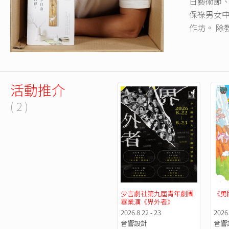
日藝術節、葡
保祿男女
作坊。 除
活動推介
( 2 )
少言劇社第九屆青年劇團
《勇
畢業演《界外者》
2026.8.22 - 23
2026.
音響設計
音響