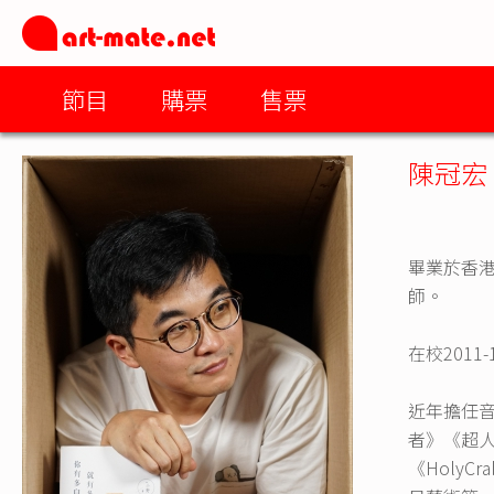
節目
購票
售票
陳冠宏
畢業於香港
師。
在校2011
近年擔任
者》《超人放
《HolyC