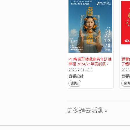
PTI專業形體戲劇青年訓練
滙豐
課程 2024/25年度展演：
子體
《滲透》
歷愛
2025.7.31 - 8.3
2025.
音響設計
音響
劇場
劇
更多過去活動 »