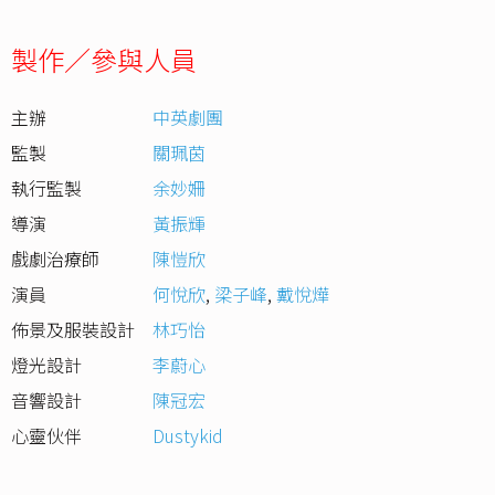
製作／參與人員
主辦
中英劇團
監製
關珮茵
執行監製
余妙姍
導演
黃振輝
戲劇治療師
陳愷欣
演員
何悅欣
,
梁子峰
,
戴悅燁
佈景及服裝設計
林巧怡
燈光設計
李蔚心
音響設計
陳冠宏
心靈伙伴
Dustykid