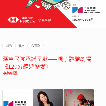
劇場
演出
合家歡
滙豐保險承諾呈獻——親子體驗劇場
《120分鐘遊歷愛》
中英劇團