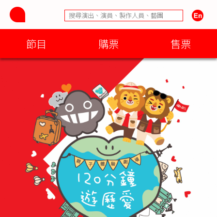
節目
購票
售票