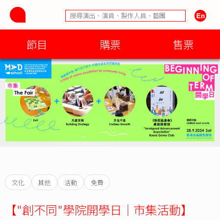
節目
購票
售票
文化
其他
活動
免費
【"創不同"學院開學日｜市集活動】