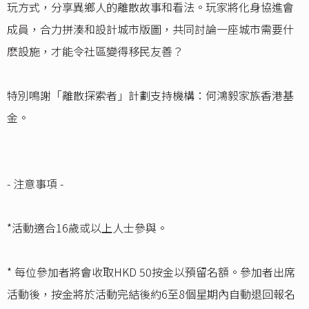
玩方式，分享異鄉人的離散故事和看法。玩家將化身協進會
成員，合力拼湊和設計城市版圖，共同討論一座城市需要什
麽設施，才能令社區變得移民友善？
特別鳴謝「離散探索者」計劃支持機構：何鴻毅家族香港基
金。
- 注意事項 -
*活動適合16歲或以上人士參與。
* 每位參加者將會收取HKD 50按金以預留名額。參加者出席
活動後，按金將於活動完結後約6至8個星期內自動退回報名