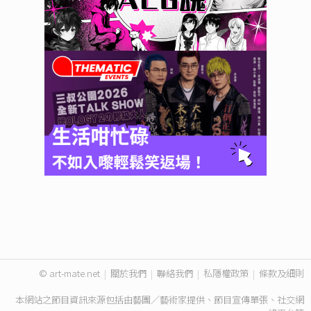
© art-mate.net
|
關於我們
|
聯絡我們
|
私隱權政策
|
條款及細則
本網站之節目資訊來源包括由藝團／藝術家提供、節目宣傳單張、社交網