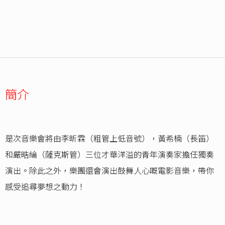
簡介
是次音樂會將由李昕霖（粗管上低音號），黃希楠（長笛）
和嚴晧綸（薩克斯管）三位才華洋溢的青年演奏家擔任獨奏
演出。除此之外，樂團還會演出鼓舞人心嘅電影音樂，帶你
感受追尋夢想之動力！