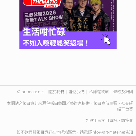
© art-mate.net
|
關於我們
|
聯絡我們
|
私隱權政策
|
條款及細則
本網站之節目資訊來源包括由藝團／藝術家提供、節目宣傳單張、社交網
絡平台等
如欲上載節目資訊，請
按此
如不欲有關節目資訊在本網站顯示，請電郵
info@art-mate.net
告知