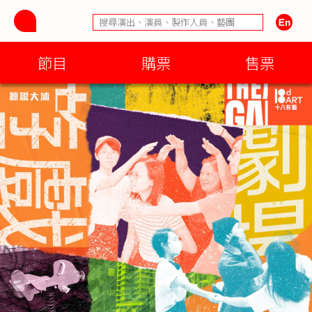
節目
購票
售票