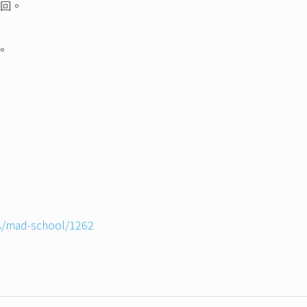
回。
。
s/mad-school/1262