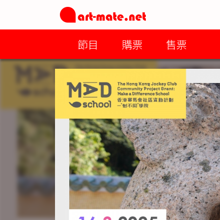
節目
購票
售票