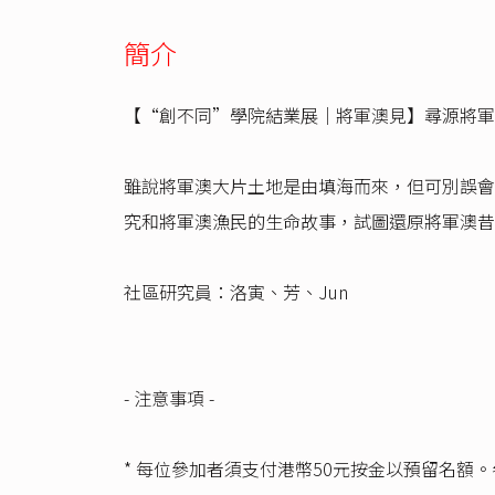
簡介
【“創不同”學院結業展｜將軍澳見】尋源將軍
雖說將軍澳大片土地是由填海而來，但可別誤會
究和將軍澳漁民的生命故事，試圖還原將軍澳昔
社區研究員：洛寅、芳、Jun
- 注意事項 -
* 每位參加者須支付港幣50元按金以預留名