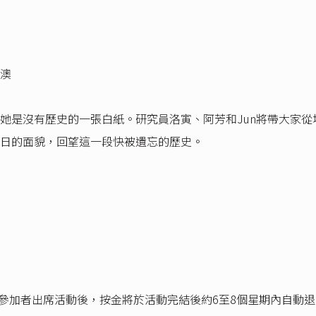
澳
她是沒有歷史的一張白紙。研究員洛寅、阿芳和Jun將帶大家
日的面貌，回望這一段快被遺忘的歷史。
額。參加者出席活動後，按金將於活動完結後約6至8個星期內自動