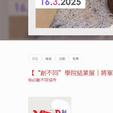
文化
導賞
活動
免費
【“創不同”學院結業展｜將軍
MaD創不同協作