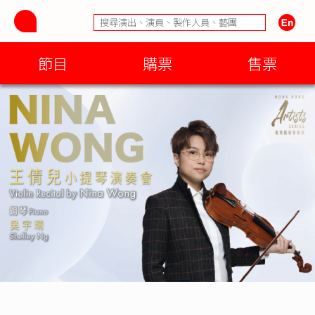
節目
購票
售票