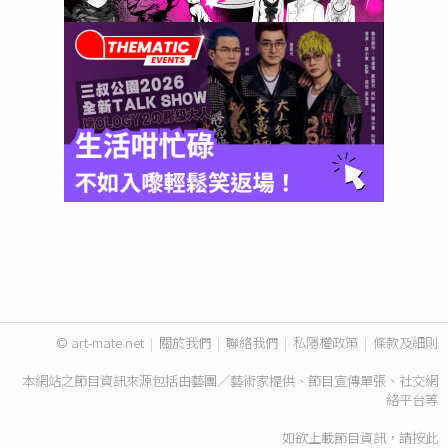
© art-mate.net
|
關於我們
|
聯絡我們
|
私隱權政策
|
條款及細則
本網站之節目資訊來源包括由藝團／藝術家提供、節目宣傳單張、社交網
絡平台等
如欲上載節目資訊，請
按此