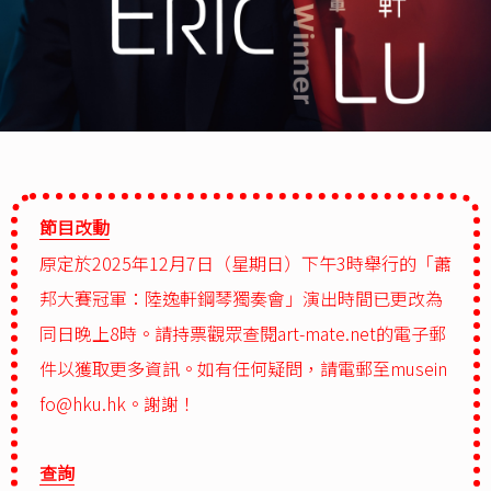
節目改動
原定於2025年12月7日（星期日）下午3時舉行的「蕭
邦大賽冠軍：陸逸軒鋼琴獨奏會」演出時間已更改為
同日晚上8時。請持票觀眾查閱art-mate.net的電子郵
件以獲取更多資訊。如有任何疑問，請電郵至
musein
fo@hku.hk
。謝謝！
查詢