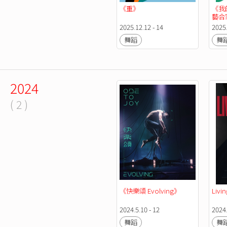
《重》
《我
藝合家
庭套票
2025.12.12 - 14
2025.
舞蹈
舞
2024
( 2 )
《快樂頌 Evolving》
Livi
2024.5.10 - 12
2024.
舞蹈
舞