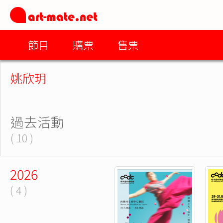
節目
購票
售票
姚欣玥
過去活動
( 10 )
2026
( 4 )