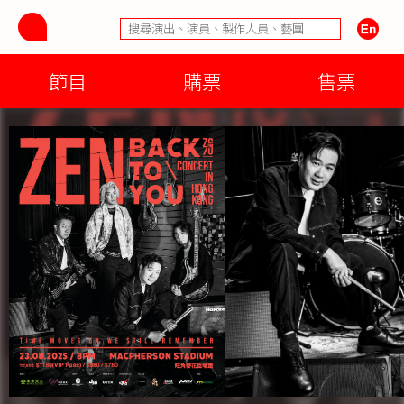
節目
購票
售票