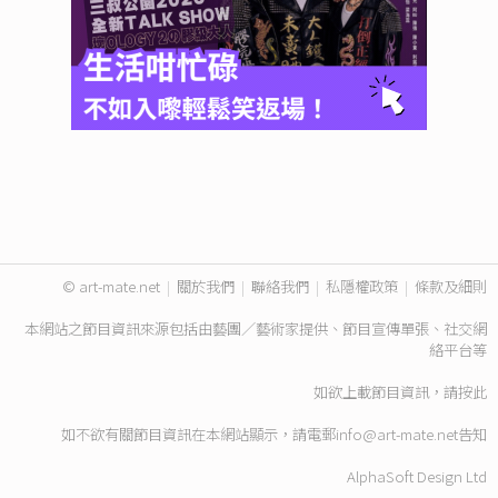
© art-mate.net
|
關於我們
|
聯絡我們
|
私隱權政策
|
條款及細則
本網站之節目資訊來源包括由藝團／藝術家提供、節目宣傳單張、社交網
絡平台等
如欲上載節目資訊，請
按此
如不欲有關節目資訊在本網站顯示，請電郵
info@art-mate.net
告知
AlphaSoft Design Ltd