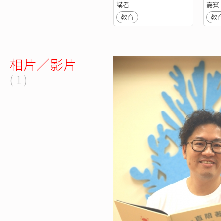
講者
嘉賓
教育
教
相片／影片
( 1 )