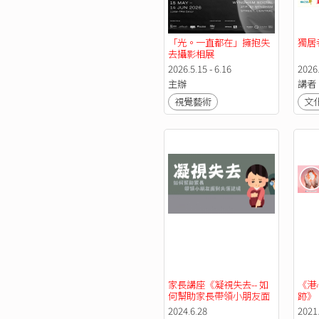
「光。一直都在」擁抱失
獨居
去攝影相展
2026.5.15 - 6.16
2026
主辦
講者
視覺藝術
文
家長講座《凝視失去-- 如
《港
何幫助家長帶領小朋友面
跡》
對失落逆境》
2024.6.28
2021