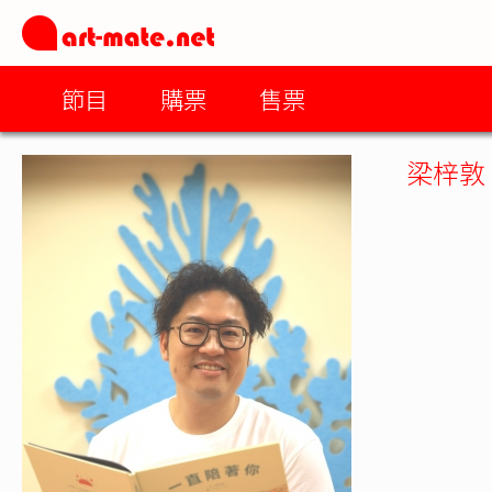
節目
購票
售票
梁梓敦