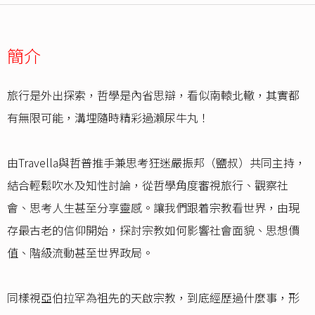
簡介
旅行是外出探索，哲學是內省思辯，看似南轅北轍，其實都
有無限可能，溝埋隨時精彩過瀨尿牛丸！
由Travella與哲普推手兼思考狂迷嚴振邦（鹽叔）共同主持，
結合輕鬆吹水及知性討論，從哲學角度審視旅行、觀察社
會、思考人生甚至分享靈感。讓我們跟着宗教看世界，由現
存最古老的信仰開始，探討宗教如何影響社會面貌、思想價
值、階級流動甚至世界政局。
同樣視亞伯拉罕為祖先的天啟宗教，到底經歷過什麼事，形