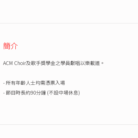
簡介
ACM Choir及歌手獎學金之學員獻唱以樂載道。
- 所有年齡人士均需憑票入場
- 節目時長約90分鐘 (不設中場休息)