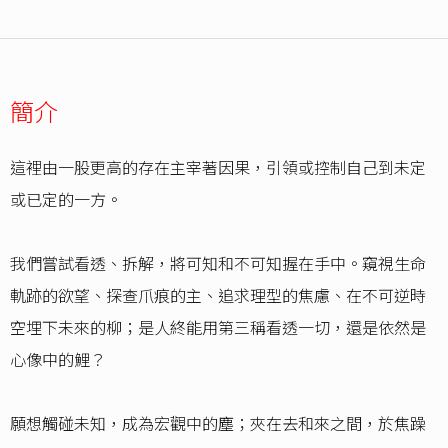
簡介
這裡由一股更高的存在主宰著因果，引領或控制自己到未定
或已定的一方。
我們嘗試看透、拆解，將可知和不可知握在手中。窺視生命
軌跡的欲望、探查爪痕的主、追求理型的焦慮、在不可逆時
空埋下未來的柳；是人終能用第三稱看透一切，還是依然是
心像中的鯉？
願想觸碰未知，成為宏觀中的塵；夾在去和來之間，於焦躁