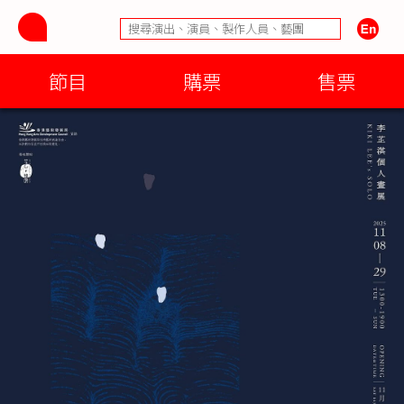
節目
購票
售票