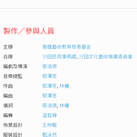
製作／參與人員
主辦
傲楹藝術教育慈善基金
合辦
沙田民政事務處
,
沙田文化藝術推廣委員會
編劇及導演
張浩德
音樂總監
鄧澤恩
作曲
鄧澤恩
,
林欐
編曲
鄧澤恩
填詞
張浩德
,
林欐
編舞
温智輝
佈景設計
王梓駿
服裝設計
甄泳然