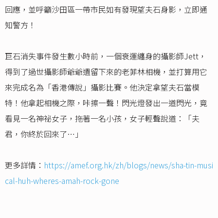
回應，並呼籲沙田區一帶市民如有發現望夫石身影，立即通
知警方！
巨石消失事件發生數小時前，一個衰運纏身的攝影師Jett，
得到了過世攝影師爺爺遺留下來的老菲林相機，並打算用它
來完成名為「香港傳說」攝影比賽。他決定拿望夫石當模
特！他拿起相機之際，咔擦一聲！閃光燈發出一道閃光，竟
看見一名神祕女子，拖著一名小孩，女子輕聲說道：「夫
君，你終於回來了…」
更多詳情：
https://amef.org.hk/zh/blogs/news/sha-tin-musi
cal-huh-wheres-amah-rock-gone