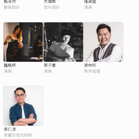
甄泳然
方珈賢
隆藹宜
服裝設計
燈光設計
演員
羅皓妍
鄧子豐
張仲珩
演員
演員
製作經理
易仁浚
音響及燈光控制