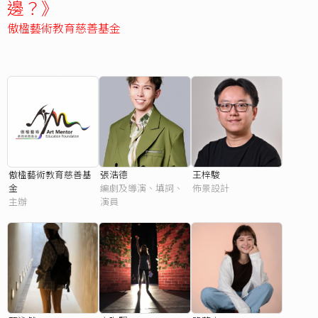
邊？》
傲楹藝術教育慈善基金
傲楹藝術教育慈善基
張浩德
王梓駿
金
編劇及導演、填詞、
佈景設計
主辦
演員