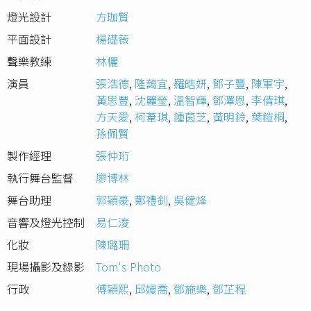
燈光設計
方珈賢
平面設計
楊礎薇
聲樂教練
林欐
演員
張浩德
,
隆藹宜
,
羅皓妍
,
鄧子豐
,
陳軍宇
,
黃思豐
,
沈麗瑩
,
溫智輝
,
鄧澤恩
,
李倩琪
,
方天愛
,
柯葦琪
,
鍾茵芝
,
黃明鈴
,
葉鎧桐
,
孫佩賢
製作經理
張仲珩
執行舞台監督
廖博林
舞台助理
郭穎豪
,
鄭禮釗
,
吳健烽
音響及燈光控制
易仁浚
化妝
陳璐珊
現場攝影及錄影
Tom's Photo
行政
傅穎熙
,
邱嫚喬
,
鄧施樂
,
鄧芷程