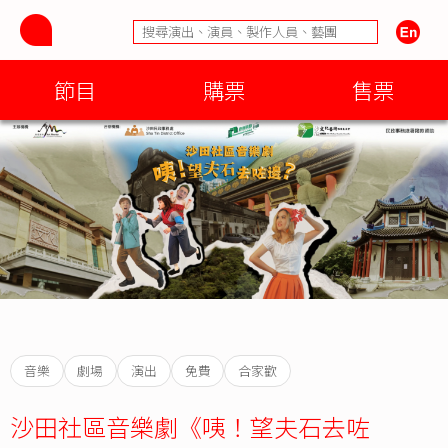
節目
購票
售票
音樂
劇場
演出
免費
合家歡
沙田社區音樂劇《咦！望夫石去咗