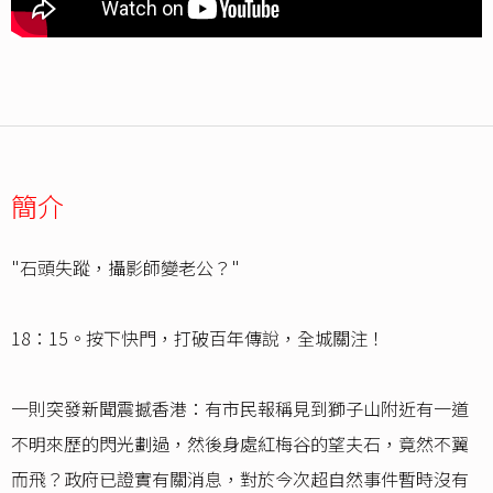
簡介
"石頭失蹤，攝影師變老公？"
18：15。按下快門，打破百年傳說，全城關注！
一則突發新聞震撼香港：有市民報稱見到獅子山附近有一道
不明來歷的閃光劃過，然後身處紅梅谷的望夫石，竟然不翼
而飛？政府已證實有關消息，對於今次超自然事件暫時沒有