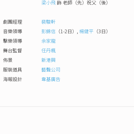
梁小飛
飾 老師（先）祝父（後）
劇團經理
裴駿軒
音樂領導
彭錦信
（1-2日）
,
楊健平
（3日）
擊樂領導
余家龍
舞台監督
任丹楓
佈景
新港興
服裝道具
藝聲公司
海報設計
韋基廣告