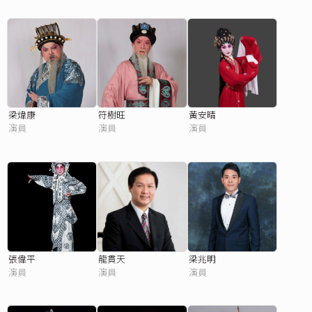
梁煒康
符樹旺
黃安晴
演員
演員
演員
張偉平
龍貫天
梁兆明
演員
演員
演員