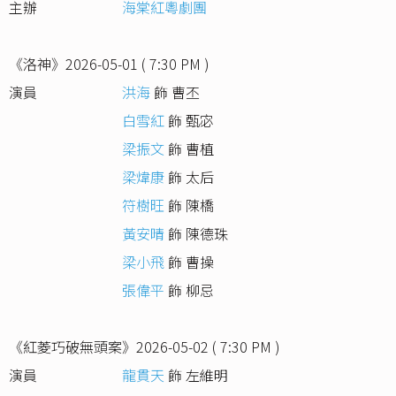
主辦
海棠紅粵劇團
《洛神》2026-05-01 ( 7:30 PM )
演員
洪海
飾 曹丕
白雪紅
飾 甄宓
梁振文
飾 曹植
梁煒康
飾 太后
符樹旺
飾 陳橋
黃安晴
飾 陳德珠
梁小飛
飾 曹操
張偉平
飾 柳忌
《紅菱巧破無頭案》2026-05-02 ( 7:30 PM )
演員
龍貫天
飾 左維明