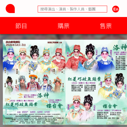
節目
購票
售票