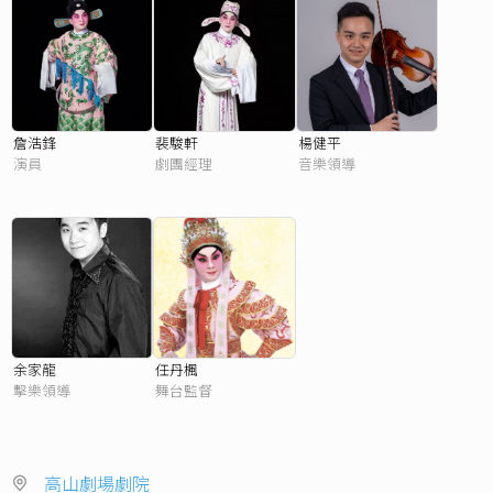
詹浩鋒
裴駿軒
楊健平
演員
劇團經理
音樂領導
余家龍
任丹楓
擊樂領導
舞台監督
高山劇場劇院