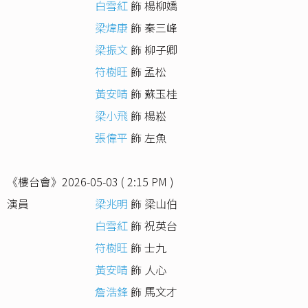
白雪紅
飾 楊柳嬌
梁煒康
飾 秦三峰
梁振文
飾 柳子卿
符樹旺
飾 孟松
黃安晴
飾 蘇玉桂
梁小飛
飾 楊崧
張偉平
飾 左魚
《樓台會》2026-05-03 ( 2:15 PM )
演員
梁兆明
飾 梁山伯
白雪紅
飾 祝英台
符樹旺
飾 士九
黃安晴
飾 人心
詹浩鋒
飾 馬文才